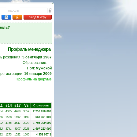
пароль
вход в игру
роль?
Профиль менеджера
ь рождения:
5 сентября 1987
Образование: ---
Пол:
мужской
 регистрации:
16 января 2009
Профиль на форуме
11
s14
s17
Vs
Стоимость
54
4305
4968
3359
2 257 016 000
56
1528
1692
1199
563 361 000
92
4166
4647
3223
1 785 360 000
32
3741
4307
2928
1 607 213 000
22
1273
1522
1000
4 352 957
$