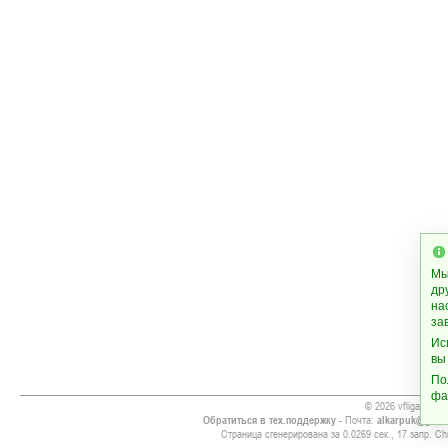
Мы
др
на
за
Ис
вы
По
фа
© 2026 vfliga.net
Обратиться в тех.поддержку
- Почта:
alkarpuk@gmai
Страница сгенерирована за 0.0269 сек., 17 запр. Chr