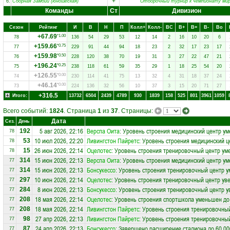
+
6.
Сборная Замбии (юношеская)
Отборочный турнир к чемпионату ми
Команды
Ст
Дивизион
Сезон
Рейтинг
И
В
Н
П
Колл+
Колл-
ВC
В+
В=
В-
Вo
+67.69
*1.00
78
136
54
29
53
12
14
2
16
10
20
6
+159.66
*0.75
77
229
91
44
94
18
23
2
32
17
23
17
+159.98
*0.50
76
228
120
38
70
19
31
3
27
22
47
21
+196.24
*0.25
75
238
118
61
59
35
29
1
18
25
54
20
+126.55
*0.00
74
230
114
41
75
13
32
4
31
18
37
24
+46.14
*0.00
73
224
136
32
56
10
37
3
15
20
71
27
+316.5
Итого:
13732
6504
2439
4789
930
1839
158
525
801
3961
1059
Всего событий:
1824
. Страница
1
из
37
. Страницы:
Дата
Сез.
День
5 авг 2026, 22:16
Верспа Оита
: Уровень строения медицинский центр ум
192
78
10 июл 2026, 22:20
Ливингстон Пайретс
: Уровень строения медицинский ц
53
78
26 июн 2026, 22:14
Оцелотес
: Уровень строения тренировочный центр ум
15
78
15 июн 2026, 22:13
Верспа Оита
: Уровень строения медицинский центр ум
314
77
15 июн 2026, 22:13
Бонсукессо
: Уровень строения тренировочный центр у
314
77
10 июн 2026, 22:14
Оцелотес
: Уровень строения тренировочный центр уве
297
77
8 июн 2026, 22:13
Бонсукессо
: Уровень строения тренировочный центр у
284
77
18 мая 2026, 22:14
Оцелотес
: Уровень строения спортшкола уменьшен до
208
77
18 мая 2026, 22:14
Ливингстон Пайретс
: Уровень строения тренировочны
208
77
27 апр 2026, 22:13
Ливингстон Пайретс
: Уровень строения тренировочный
98
77
24 апр 2026, 22:13
Бонсукессо
: Завершено расширение стадиона до 60 00
87
77