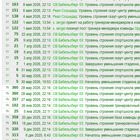
8 мая 2026, 22:13
СВ Бабельсберг 03
: Уровень строения спортшкола уве
163
77
6 мая 2026, 22:13
Реал Сосьедад
: Уровень строения скаут-центр уменьш
151
77
4 мая 2026, 22:16
Реал Сосьедад
: Уровень строения скаут-центр уменьш
138
77
1 мая 2026, 13:54
s. sergei
принят на работу тренером-менеджером в ко
122
77
1 мая 2026, 13:54
s. sergei
покинул пост тренера-менеджера команды
Ор
122
77
22 апр 2026, 22:13
СВ Бабельсберг 03
: Уровень строения спортшкола уве
75
77
9 апр 2026, 22:13
СВ Бабельсберг 03
: Уровень строения спортшкола уве
25
77
7 апр 2026, 22:11
СВ Бабельсберг 03
: Уровень строения скаут-центр ум
21
77
6 апр 2026, 22:11
СВ Бабельсберг 03
: Уровень строения скаут-центр ум
19
77
3 апр 2026, 22:12
СВ Бабельсберг 03
: Уровень строения скаут-центр уве
15
77
1 апр 2026, 22:12
СВ Бабельсберг 03
: Завершено уменьшение стадиона 
7
77
31 мар 2026, 22:13
СВ Бабельсберг 03
: Уровень строения спортшкола ум
6
77
30 мар 2026, 22:11
СВ Бабельсберг 03
: Уровень строения спортшкола ум
5
77
30 мар 2026, 19:53
СВ Бабельсберг 03
: Началось уменьшение стадиона до
5
77
28 мар 2026, 22:16
СВ Бабельсберг 03
: Уровень строения спортшкола ум
360
76
28 мар 2026, 22:16
СВ Бабельсберг 03
: Уровень строения скаут-центр уве
360
76
27 мар 2026, 22:16
СВ Бабельсберг 03
: Уровень строения скаут-центр уве
357
76
26 янв 2026, 22:14
СВ Бабельсберг 03
: Уровень строения тренировочный 
102
76
5 янв 2026, 22:11
СВ Бабельсберг 03
: Уровень строения спортшкола уве
25
76
20 дек 2025, 22:16
СВ Бабельсберг 03
: Уровень строения база команды у
358
75
18 дек 2025, 22:14
СВ Бабельсберг 03
: Уровень строения тренировочный 
351
75
9 дек 2025, 22:14
СВ Бабельсберг 03
: Завершено уменьшение стадиона 
320
75
6 дек 2025, 6:43
СВ Бабельсберг 03
: Началось уменьшение стадиона до
313
75