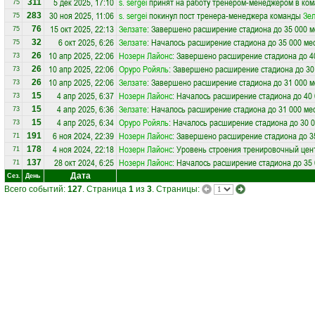
5 дек 2025, 17:10
s. sergei
принят на работу тренером-менеджером в ко
311
75
30 ноя 2025, 11:06
s. sergei
покинул пост тренера-менеджера команды
Зе
283
75
15 окт 2025, 22:13
Зелзате
: Завершено расширение стадиона до 35 000 м
76
75
6 окт 2025, 6:26
Зелзате
: Началось расширение стадиона до 35 000 ме
32
75
10 апр 2025, 22:06
Нозерн Лайонс
: Завершено расширение стадиона до 4
26
73
10 апр 2025, 22:06
Оруро Ройяль
: Завершено расширение стадиона до 30
26
73
10 апр 2025, 22:06
Зелзате
: Завершено расширение стадиона до 31 000 м
26
73
4 апр 2025, 6:37
Нозерн Лайонс
: Началось расширение стадиона до 40 
15
73
4 апр 2025, 6:36
Зелзате
: Началось расширение стадиона до 31 000 ме
15
73
4 апр 2025, 6:34
Оруро Ройяль
: Началось расширение стадиона до 30 0
15
73
6 ноя 2024, 22:39
Нозерн Лайонс
: Завершено расширение стадиона до 3
191
71
4 ноя 2024, 22:18
Нозерн Лайонс
: Уровень строения тренировочный цен
178
71
28 окт 2024, 6:25
Нозерн Лайонс
: Началось расширение стадиона до 35 
137
71
Дата
Сез.
День
Всего событий:
127
. Страница
1
из
3
. Страницы: