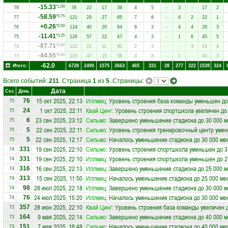
-15.33
*1.00
78
78
22
17
39
4
5
-
3
-
17
2
-58.59
*0.75
77
121
29
27
65
7
6
-
4
2
22
1
+0.26
*0.50
76
124
40
20
64
8
3
-
4
4
29
3
-11.41
*0.25
75
126
57
22
47
4
3
-
1
6
45
5
-87.71
*0.00
74
122
21
11
90
2
3
-
-
3
14
4
-44.55
*0.00
73
120
47
15
58
4
8
-
1
-
43
3
-62.0
Итого:
6728
2490
1575
2663
465
331
28
277
322
1539
324
Всего событий:
211
. Страница
1
из
5
. Страницы:
Дата
Сез.
День
15 окт 2025, 22:13
Иллмиц
: Уровень строения база команды уменьшен до
76
75
1 окт 2025, 22:11
Квай Цинг
: Уровень строения спортшкола увеличен до
24
75
23 сен 2025, 23:12
Сильмо
: Завершено уменьшение стадиона до 30 000 м
6
75
22 сен 2025, 22:11
Сильмо
: Уровень строения тренировочный центр умен
5
75
22 сен 2025, 12:17
Сильмо
: Началось уменьшение стадиона до 30 000 ме
5
75
19 сен 2025, 22:10
Сильмо
: Уровень строения спортшкола уменьшен до 3
331
74
19 сен 2025, 22:10
Иллмиц
: Уровень строения спортшкола уменьшен до 2
331
74
16 сен 2025, 22:13
Иллмиц
: Завершено уменьшение стадиона до 25 000 м
316
74
15 сен 2025, 11:50
Иллмиц
: Началось уменьшение стадиона до 25 000 ме
313
74
28 июл 2025, 22:18
Иллмиц
: Завершено уменьшение стадиона до 30 000 м
98
74
24 июл 2025, 15:20
Иллмиц
: Началось уменьшение стадиона до 30 000 ме
76
74
28 июн 2025, 22:10
Квай Цинг
: Уровень строения база команды увеличен 
357
73
9 мая 2025, 22:14
Сильмо
: Завершено уменьшение стадиона до 40 000 м
164
73
7 мая 2025, 16:48
Сильмо
: Началось уменьшение стадиона до 40 000 ме
151
73