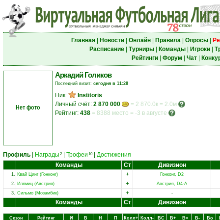
Главная
|
Новости
|
Онлайн
|
Правила
|
Опросы
|
Ре
Расписание
|
Турниры
|
Команды
|
Игроки
|
Т
Рейтинги
|
Форум
|
Чат
|
Конку
Аркадий Голиков
Последний визит:
сегодня в 11:28
Ник:
Institoris
Личный счёт:
2 870 000
= 2 870.0к = 2.0м
Нет фото
Рейтинг:
438
=
8388 место
=
-3 в августе
Профиль
|
Награды
|
Трофеи
|
Достижения
2
10
Команды
Ст
Дивизион
+
1.
Квай Цинг (Гонконг)
Гонконг, D2
+
2.
Иллмиц (Австрия)
Австрия, D4-A
+
3.
Сильмо (Мозамбик)
-
Команды
Ст
Дивизион
Сезон
Рейтинг
И
В
Н
П
Колл+
Колл-
ВC
В+
В=
В-
Вo