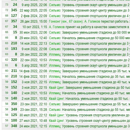
9 апр 2025, 22:06
Сильмо
: Уровень строения скаут-центр уменьшен до 2
24
73
22 мар 2025, 22:05
Сильмо
: Уровень строения скаут-центр уменьшен до 3
345
72
2 фев 2024, 22:09
Сильмо
: Уровень строения спортшкола увеличен до 4
127
68
26 дек 2023, 15:00
Гонконг (юн., 67 сезон)
:
А. Голиков
перестал работать 
357
67
10 окт 2023, 1:15
А. Голиков
принят на работу в качестве заместителя 
34
67
30 июн 2023, 22:06
Сильмо
: Завершено уменьшение стадиона до 50 000 м
15
66
29 июн 2023, 12:40
Сильмо
: Началось уменьшение стадиона до 50 000 ме
8
66
14 ноя 2022, 22:13
Сильмо
: Уровень строения спортшкола увеличен до 3
210
63
9 ноя 2022, 22:08
Сильмо
: Уровень строения спортшкола увеличен до 2
193
63
28 сен 2022, 22:06
Иллмиц
: Уровень строения спортшкола увеличен до 3
8
63
22 сен 2022, 10:53
Иллмиц
: Уровень строения спортшкола уменьшен до 2
320
62
5 апр 2022, 16:07
Иллмиц
: Уровень строения скаут-центр уменьшен до 2
6
61
14 фев 2022, 22:08
Иллмиц
: Завершено уменьшение стадиона до 35 тыс. 
211
60
14 фев 2022, 10:51
Иллмиц
: Началось уменьшение стадиона до 35 тыс. ме
210
60
3 ноя 2021, 22:15
Иллмиц
: Завершено уменьшение стадиона до 40 тыс. 
152
59
3 ноя 2021, 22:15
Квай Цинг
: Завершено уменьшение стадиона до 50 тыс
152
59
2 ноя 2021, 10:53
Иллмиц
: Началось уменьшение стадиона до 40 тыс. ме
140
59
2 ноя 2021, 10:52
Квай Цинг
: Началось уменьшение стадиона до 50 тыс.
140
59
23 сен 2021, 22:10
Сильмо
: Завершено уменьшение стадиона до 55 тыс. 
350
58
23 сен 2021, 15:28
Сильмо
: Началось уменьшение стадиона до 55 тыс. ме
349
58
30 июл 2021, 22:12
Квай Цинг
: Уровень строения спортшкола увеличен до
125
58
27 июл 2021, 10:48
Квай Цинг
: Уровень строения скаут-центр уменьшен до
100
58
24 июн 2021, 12:15
Иллмиц
: Уровень строения спортшкола уменьшен до 3
348
57