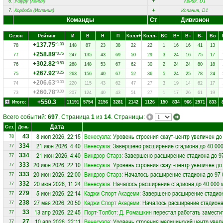
+
6.
Ушуру (Кения)
Кения, D1
+
7.
Кордоба (Испания)
Испания, D1
Команды
Ст
Дивизион
Сезон
Рейтинг
И
В
Н
П
Колл+
Колл-
ВC
В+
В=
В-
Вo
+137.75
*1.00
78
148
87
23
38
22
22
1
16
16
41
13
+258.89
*0.75
77
247
135
43
69
50
29
3
24
16
75
17
+302.82
*0.50
76
268
148
53
67
62
30
2
24
24
80
18
+267.92
*0.25
75
263
156
40
67
52
36
5
24
25
78
24
+206.63
*0.00
74
220
115
43
62
47
27
3
19
14
62
17
+260.78
*0.00
73
207
124
40
43
51
27
1
17
26
61
19
+550.3
Итого:
11191
5754
2156
3281
2142
1126
150
834
966
2971
833
Всего событий:
697
. Страница
1
из
14
. Страницы:
Дата
Сез.
День
8 июл 2026, 22:15
Венесуэла
: Уровень строения скаут-центр увеличен до
43
78
21 июн 2026, 4:40
Венесуэла
: Завершено расширение стадиона до 40 000
334
77
21 июн 2026, 4:40
Виндзор Старз
: Завершено расширение стадиона до 9
334
77
20 июн 2026, 22:10
Венесуэла
: Уровень строения скаут-центр увеличен до
333
77
20 июн 2026, 22:00
Виндзор Старз
: Началось расширение стадиона до 97 
333
77
20 июн 2026, 11:24
Венесуэла
: Началось расширение стадиона до 40 000 
332
77
5 июн 2026, 22:14
Каджи Спорт Академи
: Завершено расширение стадион
279
77
27 мая 2026, 20:50
Каджи Спорт Академи
: Началось расширение стадиона
238
77
13 апр 2026, 22:45
Порт-Толбот
:
Д. Ромашкин
перестал работать замести
33
77
10 апр 2026, 22:11
Венесуэла
: Уровень строения медицинский центр увел
27
77