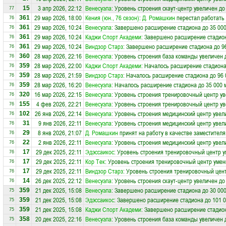
3 апр 2026, 22:12
Венесуэла
: Уровень строения скаут-центр увеличен до
15
77
29 мар 2026, 18:00
Кения (юн., 76 сезон)
:
Д. Ромашкин
перестал работать 
361
76
29 мар 2026, 10:24
Венесуэла
: Завершено расширение стадиона до 35 000
361
76
29 мар 2026, 10:24
Каджи Спорт Академи
: Завершено расширение стадион
361
76
29 мар 2026, 10:24
Виндзор Старз
: Завершено расширение стадиона до 9
361
76
28 мар 2026, 22:16
Венесуэла
: Уровень строения база команды увеличен 
360
76
28 мар 2026, 22:00
Каджи Спорт Академи
: Началось расширение стадиона
359
76
28 мар 2026, 21:59
Виндзор Старз
: Началось расширение стадиона до 96 
359
76
28 мар 2026, 16:20
Венесуэла
: Началось расширение стадиона до 35 000 
359
76
16 мар 2026, 22:15
Венесуэла
: Уровень строения тренировочный центр ув
320
76
4 фев 2026, 22:21
Венесуэла
: Уровень строения тренировочный центр ув
155
76
26 янв 2026, 22:14
Венесуэла
: Уровень строения медицинский центр увел
102
76
9 янв 2026, 22:11
Венесуэла
: Уровень строения медицинский центр увел
31
76
8 янв 2026, 21:07
Д. Ромашкин
принят на работу в качестве заместител
29
76
2 янв 2026, 22:11
Венесуэла
: Уровень строения медицинский центр увел
22
76
29 дек 2025, 22:11
Эдэссаикос
: Уровень строения тренировочный центр 
17
76
29 дек 2025, 22:11
Кор Тек
: Уровень строения тренировочный центр умен
17
76
29 дек 2025, 22:11
Виндзор Старз
: Уровень строения тренировочный цен
17
76
26 дек 2025, 22:12
Венесуэла
: Уровень строения скаут-центр увеличен до
14
76
21 дек 2025, 15:08
Венесуэла
: Завершено расширение стадиона до 30 000
359
75
21 дек 2025, 15:08
Эдэссаикос
: Завершено расширение стадиона до 101 0
359
75
21 дек 2025, 15:08
Каджи Спорт Академи
: Завершено расширение стадион
359
75
20 дек 2025, 22:16
Венесуэла
: Уровень строения база команды увеличен 
358
75