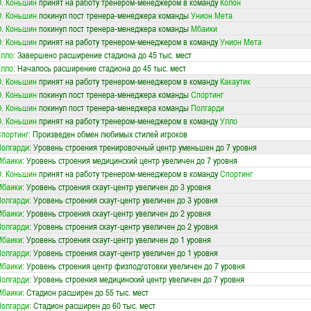
. Коньшин
принят на работу тренером-менеджером в команду
Колон
. Коньшин
покинул пост тренера-менеджера команды
Унион Мета
. Коньшин
покинул пост тренера-менеджера команды
Мбаики
. Коньшин
принят на работу тренером-менеджером в команду
Унион Мета
Улло
: Завершено расширение стадиона до 45 тыс. мест
Улло
: Началось расширение стадиона до 45 тыс. мест
. Коньшин
принят на работу тренером-менеджером в команду
Какаутик
. Коньшин
покинул пост тренера-менеджера команды
Спортинг
. Коньшин
покинул пост тренера-менеджера команды
Полгарди
. Коньшин
принят на работу тренером-менеджером в команду
Улло
портинг
: Произведен обмен любимых стилей игроков
олгарди
: Уровень строения тренировочный центр уменьшен до 7 уровня
Мбаики
: Уровень строения медицинский центр увеличен до 7 уровня
. Коньшин
принят на работу тренером-менеджером в команду
Спортинг
Мбаики
: Уровень строения скаут-центр увеличен до 3 уровня
олгарди
: Уровень строения скаут-центр увеличен до 3 уровня
Мбаики
: Уровень строения скаут-центр увеличен до 2 уровня
олгарди
: Уровень строения скаут-центр увеличен до 2 уровня
Мбаики
: Уровень строения скаут-центр увеличен до 1 уровня
олгарди
: Уровень строения скаут-центр увеличен до 1 уровня
Мбаики
: Уровень строения центр физподготовки увеличен до 7 уровня
олгарди
: Уровень строения медицинский центр увеличен до 7 уровня
Мбаики
: Стадион расширен до 55 тыс. мест
олгарди
: Стадион расширен до 60 тыс. мест