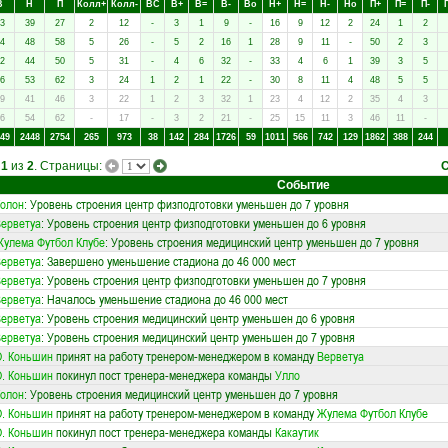
В
Н
П
Колл+
Колл-
ВC
В+
В=
В-
Вo
Н+
Н=
Н-
Нo
П+
П=
П-
3
39
27
2
12
-
3
1
9
-
16
9
12
2
24
1
2
4
48
58
5
26
-
5
2
16
1
28
9
11
-
50
2
3
2
44
50
5
31
-
4
6
32
-
33
4
6
1
39
3
5
6
53
62
3
24
1
2
1
22
-
30
8
11
4
48
5
5
9
41
46
3
22
1
2
3
32
1
23
4
12
2
35
4
3
6
54
62
-
17
-
3
2
21
-
25
15
11
3
46
11
-
49
2448
2754
265
973
38
142
284
1726
59
1011
566
742
129
1862
388
244
а
1
из
2
. Страницы:
Событие
олон
: Уровень строения центр физподготовки уменьшен до 7 уровня
ерветуа
: Уровень строения центр физподготовки уменьшен до 6 уровня
улема Футбол Клубе
: Уровень строения медицинский центр уменьшен до 7 уровня
ерветуа
: Завершено уменьшение стадиона до 46 000 мест
ерветуа
: Уровень строения центр физподготовки уменьшен до 7 уровня
ерветуа
: Началось уменьшение стадиона до 46 000 мест
ерветуа
: Уровень строения медицинский центр уменьшен до 6 уровня
ерветуа
: Уровень строения медицинский центр уменьшен до 7 уровня
. Коньшин
принят на работу тренером-менеджером в команду
Верветуа
. Коньшин
покинул пост тренера-менеджера команды
Улло
олон
: Уровень строения медицинский центр уменьшен до 7 уровня
. Коньшин
принят на работу тренером-менеджером в команду
Жулема Футбол Клубе
. Коньшин
покинул пост тренера-менеджера команды
Какаутик