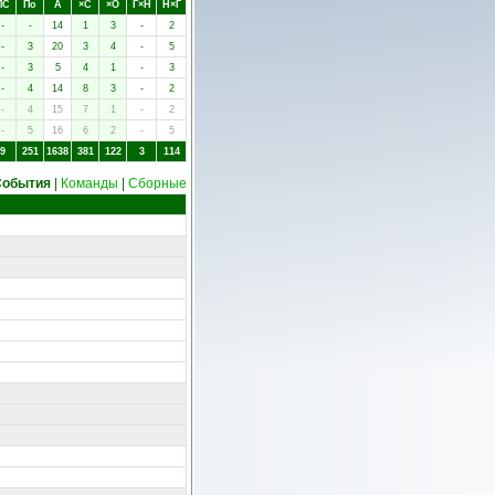
ПC
Пo
А
×C
×O
Г×Н
Н×Г
-
-
14
1
3
-
2
-
3
20
3
4
-
5
-
3
5
4
1
-
3
-
4
14
8
3
-
2
-
4
15
7
1
-
2
-
5
16
6
2
-
5
9
251
1638
381
122
3
114
События
|
Команды
|
Сборные