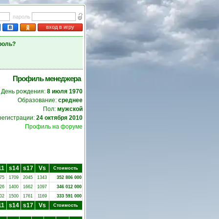
пароль
вход в игру
роль?
Профиль менеджера
День рождения:
8 июля 1970
Образование:
среднее
Пол:
мужской
регистрации:
24 октября 2010
Профиль на форуме
11
s14
s17
Vs
Стоимость
75
1709
2045
1343
352 806 000
26
1400
1662
1097
346 012 000
02
1500
1761
1169
333 591 000
11
s14
s17
Vs
Стоимость