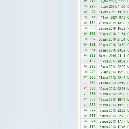
2 дек 2021, 11:06
О
270
59
2 дек 2021, 11:06
О
270
59
14 окт 2021, 19:07
О
44
59
14 окт 2021, 0:19
О
44
59
29 сен 2019, 13:38
334
50
28 сен 2019, 15:53
333
50
30 дек 2016, 21:54
О
352
39
30 дек 2016, 21:54
О
352
39
29 дек 2016, 23:52
О
351
39
29 дек 2016, 23:52
О
351
39
30 мар 2016, 21:11
С
329
36
1 ноя 2014, 20:09
П
132
31
12 сен 2014, 22:20
375
30
2 авг 2014, 15:15
О
229
30
21 сен 2013, 22:42
360
27
21 сен 2013, 22:42
П
360
27
19 сен 2013, 22:38
356
27
19 сен 2013, 22:38
П
356
27
16 сен 2013, 19:19
338
27
16 сен 2013, 19:19
П
338
27
5 июн 2013, 22:22
377
26
5 июн 2013, 22:22
П
377
26
5 июн 2013, 17:47
374
26
5 июн 2013, 17:46
П
374
26