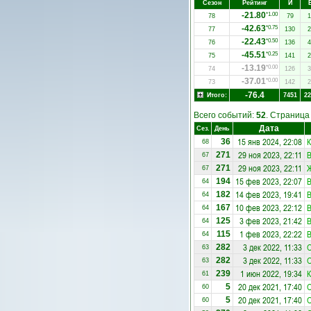
Сезон
Рейтинг
И
-21.80
*1.00
78
79
1
-42.63
*0.75
77
130
2
-22.43
*0.50
76
136
4
-45.51
*0.25
75
141
2
-13.19
*0.00
74
126
3
-37.01
*0.00
73
142
2
-76.4
Итого:
7451
22
Всего событий:
52
. Страниц
Дата
Сез.
День
15 янв 2024, 22:08
К
36
68
29 ноя 2023, 22:11
В
271
67
29 ноя 2023, 22:11
Ж
271
67
15 фев 2023, 22:07
В
194
64
14 фев 2023, 19:41
В
182
64
10 фев 2023, 22:12
В
167
64
3 фев 2023, 21:42
В
125
64
1 фев 2023, 22:22
В
115
64
3 дек 2022, 11:33
О
282
63
3 дек 2022, 11:33
О
282
63
1 июн 2022, 19:34
К
239
61
20 дек 2021, 17:40
О
5
60
20 дек 2021, 17:40
О
5
60