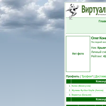
Глав
Олег Ко
Последний ви
Ник:
Крым
Личный сч
Нет фото
Рейтинг:
4
Профиль
|
Трофеи
|
Достиж
5
Коман
1.
Колон (Венесуэла)
2.
Жулема Футбол Клубе (Ангола)
3.
Верветуа (Бельгия)
Коман