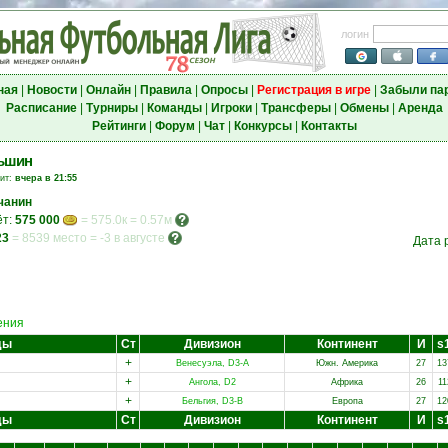
логин
ная
|
Новости
|
Онлайн
|
Правила
|
Опросы
|
Регистрация в игре
|
Забыли па
Расписание
|
Турниры
|
Команды
|
Игроки
|
Трансферы
|
Обмены
|
Аренда
Рейтинги
|
Форум
|
Чат
|
Конкурсы
|
Контакты
ньшин
зит:
вчера в 21:55
чанин
ёт:
575 000
= 575.0к = 0.57м
23
=
8539 место
=
-3 в августе
Дата 
ения
ды
Ст
Дивизион
Континент
И
s
+
Венесуэла, D3-A
Южн. Америка
27
13
+
Ангола, D2
Африка
26
11
+
Бельгия, D3-B
Европа
27
12
ды
Ст
Дивизион
Континент
И
s