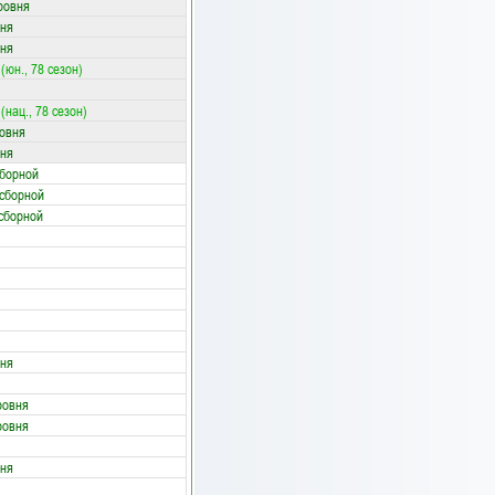
ровня
вня
вня
юн., 78 сезон)
нац., 78 сезон)
ровня
вня
сборной
 сборной
сборной
вня
ровня
ровня
вня