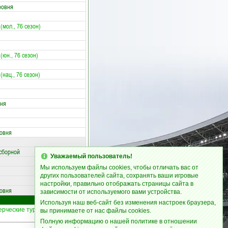
ровня
мол., 76 сезон)
юн., 76 сезон)
нац., 76 сезон)
вня
ровня
сборной
Уважаемый пользователь!
Мы используем файлы cookies, чтобы отличать вас от
других пользователей сайта, сохранять ваши игровые
настройки, правильно отображать страницы сайта в
ровня
зависимости от используемого вами устройства.
Используя наш веб-сайт без изменения настроек браузера,
ерческие турниры
|
Статьи
16
19
вы принимаете от нас файлы cookies.
Полную информацию о нашей политике в отношении