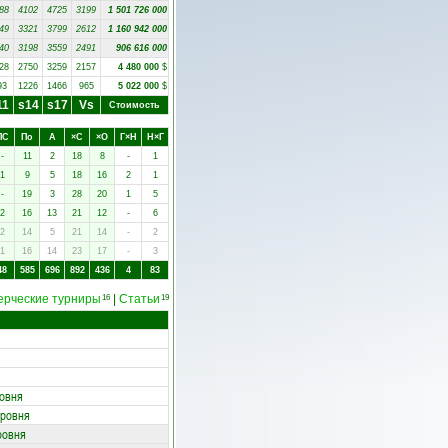
88
4102
4725
3199
1 501 726 000
49
3321
3799
2612
1 160 942 000
40
3198
3559
2491
906 616 000
28
2750
3259
2157
4 480 000
$
93
1226
1466
965
5 022 000
$
11
s14
s17
Vs
Стоимость
ПC
Пo
А
×C
×O
Г×Н
Н×Г
-
11
2
18
8
-
1
1
9
5
18
16
2
1
-
19
3
28
20
1
5
2
16
13
21
12
-
6
2
14
5
21
14
-
2
1
16
14
23
17
-
3
48
585
696
892
436
4
83
ерческие турниры
|
Статьи
16
19
ровня
уровня
ровня