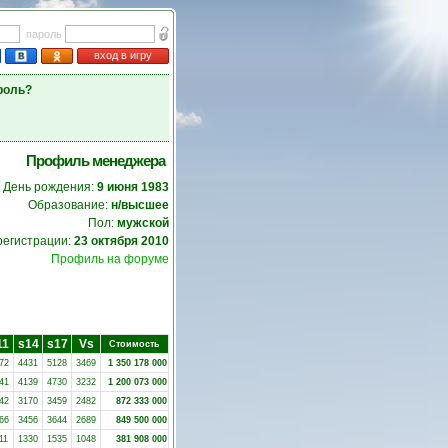
пароль
вход в игру
роль?
Профиль менеджера
День рождения:
9 июня 1983
Образование:
н/высшее
Пол:
мужской
регистрации:
23 октября 2010
Профиль на форуме
11
s14
s17
Vs
Стоимость
72
4431
5128
3469
1 350 178 000
41
4139
4730
3232
1 200 073 000
42
3170
3459
2482
872 333 000
66
3456
3644
2689
849 500 000
11
1330
1535
1048
381 908 000