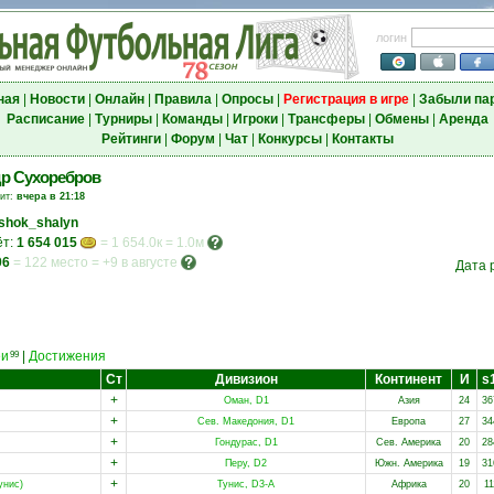
логин
ная
|
Новости
|
Онлайн
|
Правила
|
Опросы
|
Регистрация в игре
|
Забыли па
Расписание
|
Турниры
|
Команды
|
Игроки
|
Трансферы
|
Обмены
|
Аренда
Рейтинги
|
Форум
|
Чат
|
Конкурсы
|
Контакты
р Сухоребров
зит:
вчера в 21:18
shok_shalyn
ёт:
1 654 015
= 1 654.0к = 1.0м
96
=
122 место
=
+9 в августе
Дата 
еи
|
Достижения
99
Ст
Дивизион
Континент
И
s
+
Оман, D1
Азия
24
36
+
Сев. Македония, D1
Европа
27
34
+
Гондурас, D1
Сев. Америка
20
28
+
Перу, D2
Южн. Америка
19
31
+
унис)
Тунис, D3-A
Африка
20
11