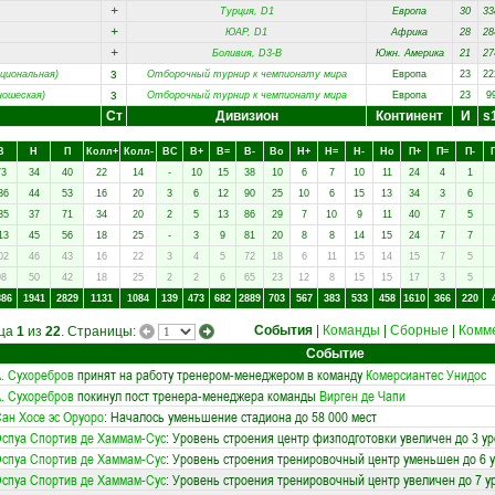
+
Турция, D1
Европа
30
33
+
ЮАР, D1
Африка
28
28
+
Боливия, D3-B
Южн. Америка
21
27
з
циональная)
Отборочный турнир к чемпионату мира
Европа
23
22
з
ношеская)
Отборочный турнир к чемпионату мира
Европа
23
9
Ст
Дивизион
Континент
И
s
В
Н
П
Колл+
Колл-
ВC
В+
В=
В-
Вo
Н+
Н=
Н-
Нo
П+
П=
П-
73
34
40
22
14
-
10
15
38
10
6
7
10
11
24
4
1
36
44
53
16
20
3
6
12
90
25
10
6
15
13
34
3
6
35
37
71
34
20
2
5
13
86
29
7
10
9
11
40
7
5
13
45
56
18
25
-
3
9
81
20
8
8
14
15
24
7
7
02
46
43
16
22
3
4
5
72
18
6
11
15
14
15
7
5
98
50
42
18
25
2
2
6
65
23
12
8
15
15
17
3
5
886
1941
2829
1131
1084
139
473
682
2889
703
567
383
533
458
1610
366
220
События
|
Команды
|
Сборные
|
Комм
ица
1
из
22
. Страницы:
Событие
. Сухоребров
принят на работу тренером-менеджером в команду
Комерсиантес Унидос
. Сухоребров
покинул пост тренера-менеджера команды
Вирген де Чапи
ан Хосе эс Оруоро
: Началось уменьшение стадиона до 58 000 мест
спуа Спортив де Хаммам-Сус
: Уровень строения центр физподготовки увеличен до 3 у
спуа Спортив де Хаммам-Сус
: Уровень строения тренировочный центр уменьшен до 6 
спуа Спортив де Хаммам-Сус
: Уровень строения тренировочный центр увеличен до 7 у