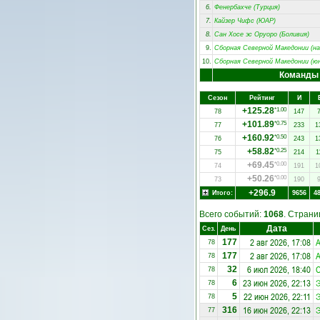
6.
Фенербахче (Турция)
7.
Кайзер Чифс (ЮАР)
8.
Сан Хосе эс Оруоро (Боливия)
9.
Сборная Северной Македонии (на
10.
Сборная Северной Македонии (ю
Команды
Сезон
Рейтинг
И
+125.28
*1.00
78
147
+101.89
*0.75
77
233
1
+160.92
*0.50
76
243
1
+58.82
*0.25
75
214
1
+69.45
*0.00
74
191
1
+50.26
*0.00
73
190
+296.9
Итого:
9656
4
Всего событий:
1068
. Стран
Дата
Сез.
День
2 авг 2026, 17:08
А
177
78
2 авг 2026, 17:08
А
177
78
6 июл 2026, 18:40
С
32
78
23 июн 2026, 22:13
Э
6
78
22 июн 2026, 22:11
Э
5
78
16 июн 2026, 22:13
Э
316
77