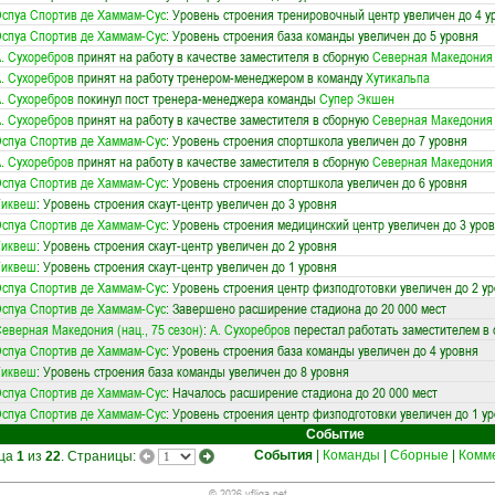
спуа Спортив де Хаммам-Сус
: Уровень строения тренировочный центр увеличен до 4 у
спуа Спортив де Хаммам-Сус
: Уровень строения база команды увеличен до 5 уровня
. Сухоребров
принят на работу в качестве заместителя в сборную
Северная Македония (
. Сухоребров
принят на работу тренером-менеджером в команду
Хутикальпа
. Сухоребров
покинул пост тренера-менеджера команды
Супер Экшен
. Сухоребров
принят на работу в качестве заместителя в сборную
Северная Македония (
спуа Спортив де Хаммам-Сус
: Уровень строения спортшкола увеличен до 7 уровня
. Сухоребров
принят на работу в качестве заместителя в сборную
Северная Македония (
спуа Спортив де Хаммам-Сус
: Уровень строения спортшкола увеличен до 6 уровня
Тиквеш
: Уровень строения скаут-центр увеличен до 3 уровня
спуа Спортив де Хаммам-Сус
: Уровень строения медицинский центр увеличен до 3 уро
Тиквеш
: Уровень строения скаут-центр увеличен до 2 уровня
Тиквеш
: Уровень строения скаут-центр увеличен до 1 уровня
спуа Спортив де Хаммам-Сус
: Уровень строения центр физподготовки увеличен до 2 у
спуа Спортив де Хаммам-Сус
: Завершено расширение стадиона до 20 000 мест
еверная Македония (нац., 75 сезон)
:
А. Сухоребров
перестал работать заместителем в 
спуа Спортив де Хаммам-Сус
: Уровень строения база команды увеличен до 4 уровня
Тиквеш
: Уровень строения база команды увеличен до 8 уровня
спуа Спортив де Хаммам-Сус
: Началось расширение стадиона до 20 000 мест
спуа Спортив де Хаммам-Сус
: Уровень строения центр физподготовки увеличен до 1 у
Событие
События
|
Команды
|
Сборные
|
Комм
ица
1
из
22
. Страницы:
© 2026 vfliga.net