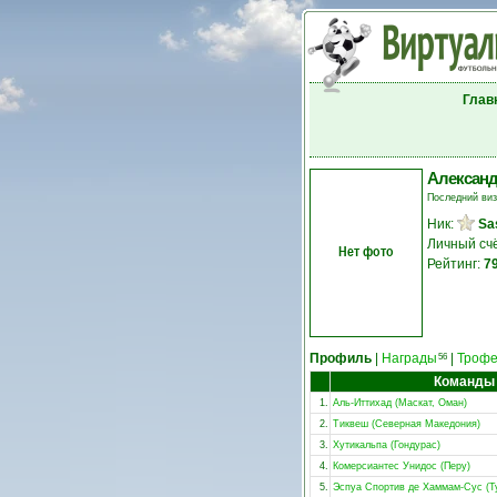
Глав
Александ
Последний ви
Ник:
Sa
Личный сч
Нет фото
Рейтинг:
7
Профиль
|
Награды
|
Троф
56
Команды
1.
Аль-Иттихад (Маскат, Оман)
2.
Тиквеш (Северная Македония)
3.
Хутикальпа (Гондурас)
4.
Комерсиантес Унидос (Перу)
5.
Эспуа Спортив де Хаммам-Сус (Т