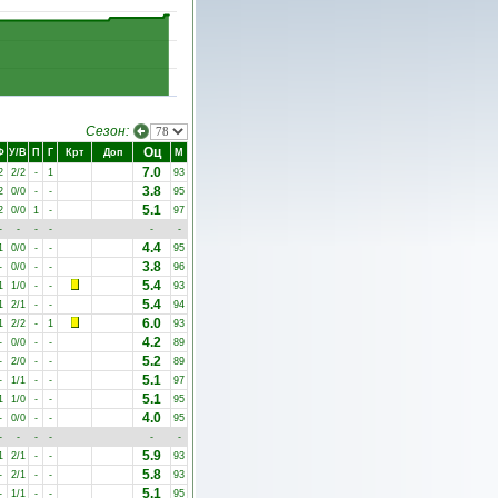
Сезон:
Оц
Ф
У/В
П
Г
Крт
Доп
М
7.0
2
2/2
-
1
93
3.8
2
0/0
-
-
95
5.1
2
0/0
1
-
97
-
-
-
-
-
-
4.4
1
0/0
-
-
95
3.8
-
0/0
-
-
96
5.4
1
1/0
-
-
93
5.4
1
2/1
-
-
94
6.0
1
2/2
-
1
93
4.2
-
0/0
-
-
89
5.2
-
2/0
-
-
89
5.1
-
1/1
-
-
97
5.1
1
1/0
-
-
95
4.0
-
0/0
-
-
95
-
-
-
-
-
-
5.9
1
2/1
-
-
93
5.8
-
2/1
-
-
93
5.1
-
1/1
-
-
95