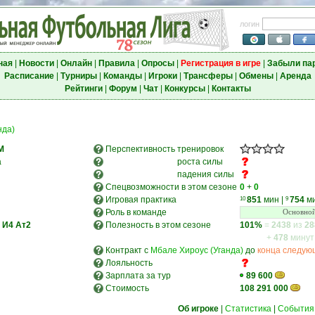
логин
ная
|
Новости
|
Онлайн
|
Правила
|
Опросы
|
Регистрация в игре
|
Забыли па
Расписание
|
Турниры
|
Команды
|
Игроки
|
Трансферы
|
Обмены
|
Аренда
Рейтинги
|
Форум
|
Чат
|
Конкурсы
|
Контакты
нда)
M
Перспективность
тренировок
а
роста силы
падения силы
Спецвозможности в этом сезоне
0
+
0
Игровая практика
851
мин
|
754
м
10
9
Роль в команде
Основной
И4
Ат2
Полезность в этом сезоне
101%
=
2438
из
28
+
478
минут
Контракт с
Мбале Хироус (Уганда)
до
конца следую
Лояльность
Зарплата за тур
89 600
Стоимость
108 291 000
Об игроке
|
Статистика
|
События