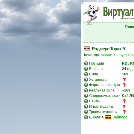
Глав
Роджерс Торах
Команда:
Мбале Хироус (Уга
Позиции
RD
/
R
Возраст
24
год
Сила
169
Усталость
Форма на сегодня
Реальная сила
~169
Спецвозможности
Ск4
Л4
Стиль
Играл подряд
Травматичность
Школа:
Вайперс