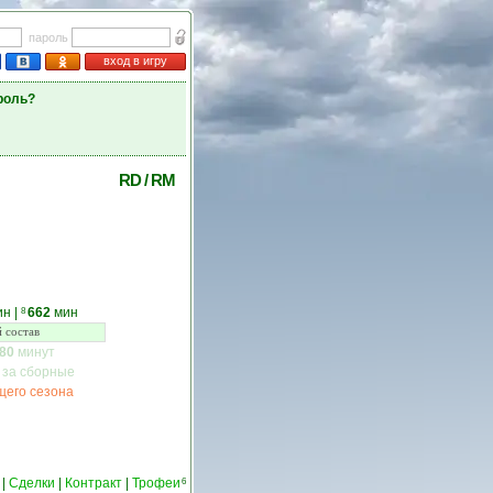
пароль
вход в игру
роль?
RD
/
RM
ин
|
662
мин
8
 состав
80
минут
 за сборные
щего сезона
|
Сделки
|
Контракт
|
Трофеи
6