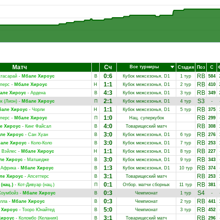
Матч
Сч
Все турниры
Стадия
Поз
С
0:6
RB
атасарай
-
Мбале Хироус
В
Кубок межсезонья, D1
1 тур
584
1:1
RB
перс
-
Мбале Хироус
Н
Кубок межсезонья, D1
2 тур
410
4:3
RB
але Хироус
-
Ардена
В
Кубок межсезонья, D1
3 тур
349
2:1
S3
к (Лион)
-
Мбале Хироус
П
Кубок межсезонья, D1
4 тур
-
1:1
RB
але Хироус
-
Чорли
Н
Кубок межсезонья, D1
5 тур
375
1:0
RB
перс
-
Мбале Хироус
П
Нац. суперкубок
299
4:0
RB
е Хироус
-
Кинг Файсал
В
Товарищеский матч
308
3:0
RB
ле Хироус
-
Сан Хуан
В
Кубок межсезонья, D1
6 тур
276
3:0
RB
але Хироус
-
Коло-Коло
В
Кубок межсезонья, D1
7 тур
253
1:1
RB
 Вэйлес
-
Мбале Хироус
Н
Кубок межсезонья, D1
8 тур
227
3:0
RB
ле Хироус
-
Матшедже
В
Кубок межсезонья, D1
9 тур
343
1:3
RB
 Африка
-
Мбале Хироус
В
Кубок межсезонья, D1
10 тур
374
3:1
RB
ле Хироус
-
Апсеттерс
В
Товарищеский матч
253
0:1
RB
(нац.)
-
Кот-Дивуар (нац.)
П
Отбор. матчи сборных
11 тур
381
0:3
S4
Хоумбойз
-
Мбале Хироус
В
Чемпионат
1 тур
-
0:3
RB
лла
-
Мбале Хироус
В
Чемпионат
2 тур
441
5:0
RB
 Хироус
-
Тооро Юнайтед
В
Чемпионат
3 тур
452
3:1
RB
Хироус
-
Коломбо (Келания)
В
Товарищеский матч
296