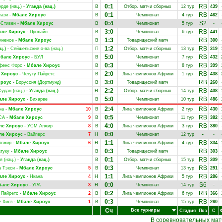
0:1
RB
рде (нац.)
-
Уганда (нац.)
В
Отбор. матчи сборных
12 тур
439
0:1
RB
гази
-
Мбале Хироус
В
Чемпионат
4 тур
462
0:4
S2
-Стивен
-
Мбале Хироус
В
Чемпионат
5 тур
-
3:0
RB
але Хироус
-
Пролайн
В
Чемпионат
6 тур
441
1:3
RB
иненсе
-
Мбале Хироус
В
Товарищеский матч
300
1:2
RB
ц.)
-
Сейшельские о-ва (нац.)
П
Отбор. матчи сборных
13 тур
319
5:0
RB
бале Хироус
-
БУЛ
В
Чемпионат
7 тур
432
0:3
RB
фенс Форс
-
Мбале Хироус
В
Чемпионат
8 тур
399
2:0
RB
 Хироус
-
Чегуту Пайретс
В
Лига чемпионов Африки
1 тур
438
3:0
RB
ироус
-
Боруссия (Дортмунд)
В
Товарищеский матч
260
2:2
RB
удан (нац.)
-
Уганда (нац.)
Н
Отбор. матчи сборных
14 тур
408
5:0
RB
але Хироус
-
Бихарве
В
Чемпионат
10 тур
486
2:4
RB
на
-
Мбале Хироус
10
В
Лига чемпионов Африки
2 тур
430
0:5
RB
СА
-
Мбале Хироус
9
В
Чемпионат
11 тур
382
4:0
RB
ле Хироус
-
УСМ Алжир
8
В
Лига чемпионов Африки
3 тур
380
0:0
-
ле Хироус
-
Вайперс
7
Н
Чемпионат
12 тур
-
1:1
RB
лжир
-
Мбале Хироус
6
Н
Лига чемпионов Африки
4 тур
334
0:3
RB
туку
-
Мбале Хироус
В
Товарищеский матч
303
0:1
RB
я (нац.)
-
Уганда (нац.)
В
Отбор. матчи сборных
15 тур
309
0:3
RB
 Тэкси
-
Мбале Хироус
5
В
Чемпионат
13 тур
291
1:1
RB
але Хироус
-
Нкана
4
Н
Лига чемпионов Африки
5 тур
286
0:0
S6
але Хироус
-
УРА
3
Н
Чемпионат
14 тур
-
0:2
RB
 Пайретс
-
Мбале Хироус
2
В
Лига чемпионов Африки
6 тур
366
0:3
RB
 Хилз
-
Мбале Хироус
1
В
Чемпионат
15 тур
260
Сч
Все турниры
Стадия
Поз
С
В соревновательных мат