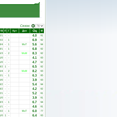
Сезон:
Оц
У/В
П
Г
Крт
Доп
М
4.0
2/1
-
-
91
6.9
2/2
-
1
92
5.6
4/4
-
1
MoT
94
6.8
3/1
-
1
92
8.3
5/3
-
2
MoM
92
4.1
1/0
-
-
93
4.7
1/0
-
-
92
6.5
4/2
1
-
92
8.2
5/4
-
2
MoM
93
6.3
2/1
-
1
95
3.9
0/0
-
-
93
5.4
3/2
-
-
94
4.2
3/2
-
-
92
5.2
2/1
-
-
91
3.9
1/0
-
-
91
6.7
3/3
-
1
94
4.6
1/1
-
-
91
6.0
2/2
-
1
MoT
77
6.4
1/0
1
-
93