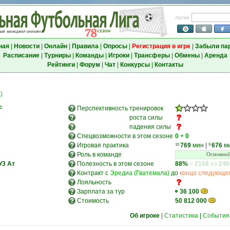
логин
ная
|
Новости
|
Онлайн
|
Правила
|
Опросы
|
Регистрация в игре
|
Забыли па
Расписание
|
Турниры
|
Команды
|
Игроки
|
Трансферы
|
Обмены
|
Аренда
Рейтинги
|
Форум
|
Чат
|
Конкурсы
|
Контакты
)
F
Перспективность
тренировок
роста силы
падения силы
Спецвозможности в этом сезоне
0
+
0
Игровая практика
769
мин
|
676
м
10
9
Роль в команде
Основной
У3
Ат
Полезность в этом сезоне
88%
=
2158
из
246
Контракт с
Эредиа (Гватемала)
до
конца следующег
Лояльность
Зарплата за тур
36 100
Стоимость
50 812 000
Об игроке
|
Статистика
|
События