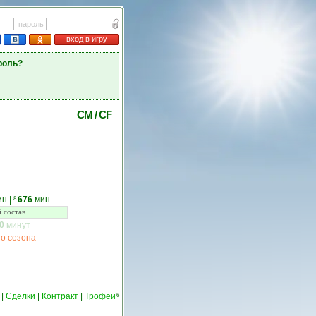
пароль
вход в игру
роль?
CM
/
CF
ин
|
676
мин
8
 состав
0
минут
о сезона
|
Сделки
|
Контракт
|
Трофеи
6