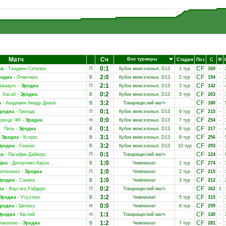
Матч
Сч
Все турниры
Стадия
Поз
С
Ф
0:1
CF
иа
-
Танджин Ситизен
П
Кубок межсезонья, D13
1 тур
160
-
2:0
CF
редиа
-
Оланчано
В
Кубок межсезонья, D13
2 тур
194
-
2:1
CF
рваартс
-
Эредиа
П
Кубок межсезонья, D13
3 тур
142
-
0:2
CF
Хасаб
-
Эредиа
В
Кубок межсезонья, D13
5 тур
203
-
3:2
CF
а
-
Академия Амаду Диало
В
Товарищеский матч
180
-
0:1
CF
редиа
-
Гренадс
П
Кубок межсезонья, D13
6 тур
215
-
0:0
CF
рендс ФК
-
Эредиа
Н
Кубок межсезонья, D13
7 тур
254
-
0:1
CF
Пиза
-
Эредиа
В
Кубок межсезонья, D13
8 тур
217
-
3:1
CF
Эредиа
-
Ксеркс
В
Кубок межсезонья, D13
9 тур
256
-
3:2
CF
Эредиа
-
Гонконг
В
Кубок межсезонья, D13
10 тур
293
-
0:1
CF
иа
-
Пасифик Дайверс
П
Товарищеский матч
124
-
1:0
CF
диа
-
Депортиво Карча
В
Чемпионат
1 тур
274
-
1:0
CF
алтенанго
-
Эредиа
П
Чемпионат
2 тур
215
-
1:0
CF
Эредиа
-
Сакапа
В
Чемпионат
3 тур
212
-
0:2
CF
иа
-
Фаусага Райдерс
П
Товарищеский матч
162
1
3:2
CF
Эредиа
-
Уэуэтеко
В
Чемпионат
5 тур
315
-
0:0
CF
редиа
-
Шелаху
Н
Чемпионат
6 тур
259
-
1:1
CF
Эредиа
-
Каспий
Н
Товарищеский матч
140
-
1:2
CF
лакатеко
-
Эредиа
В
Чемпионат
7 тур
281
-