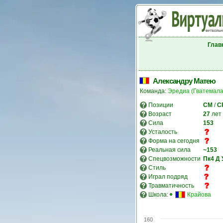
Глав
Александру Матею
Команда:
Эредиа (Гватемала
Позиции
CM
/
C
Возраст
27
лет
Сила
153
Усталость
Форма на сегодня
Реальная сила
~153
Спецвозможности
Пк4
Д
Стиль
Играл подряд
Травматичность
Школа:
Крайова
160