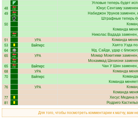
Угловые теперь будет ис
48
Юнус Сентаму
заменен
49
Набиджон Урунов
заменен, 
Штрафные теперь б
50
Коман
Команда меня
Николас Вадада
заменен,
51
УРА
Команда меняе
53
Вайперс
Хаято Уэда
по
64
Мд. Сайде
, удар с близко
65
УРА
Момар Мокитими
заменен,
Мохаммад Шехиони
заменен
65
Вайперс
Чан У Шин
заменен,
68
УРА
Команда меня
70
Вайперс
Команда
Команда меняет
76
УРА
Коман
Команда меняе
77
Хесус Медина
п
81
Родриго Кастильо
Для того, чтобы посмотреть комментарии к матчу, вам 