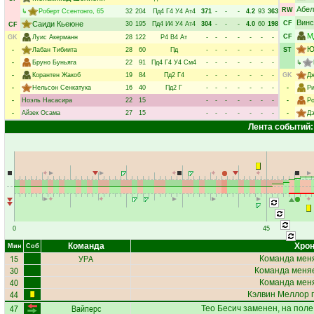
Абел
RW
↳
Роберт Ссентонго
, 65
32
204
Пд4
Г4
У4
Ат4
371
-
-
-
4.2
93
363
Винс
Саиди Кьеюне
CF
30
195
Пд4
И4
У4
Ат4
304
-
-
-
4.0
60
198
CF
М
CF
GK
Луис Акерманн
28
122
Р4
В4
Ат
-
-
-
-
-
-
-
Ю
-
Лабан Тибиита
28
60
Пд
-
-
-
-
-
-
-
ST
-
Бруно Буньяга
22
91
Пд4
Г4
У4
См4
-
-
-
-
-
-
-
↳
-
Корантен Жакоб
19
84
Пд2
Г4
-
-
-
-
-
-
-
GK
Дж
-
Нельсон Сенкатука
16
40
Пд2
Г
-
-
-
-
-
-
-
-
Р
-
Ноэль Насасира
22
15
-
-
-
-
-
-
-
-
Ро
-
Айзек Осама
27
15
-
-
-
-
-
-
-
-
Д
Лента событий:
0
45
Команда
Хрон
Мин
Соб
15
УРА
Команда меня
30
Команда меняе
40
Команда меня
44
Кэлвин Меллор
п
47
Вайперс
Тео Бесич
заменен, на пол