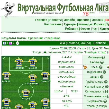
Главная
|
Новости
|
Онлайн
|
Правила
|
Опросы
|
Ре
Расписание
|
Турниры
|
Команды
|
Игроки
|
Т
Рейтинги
|
Форум
|
Чат
|
Конку
Результат матча
|
Сравнение соперников
УРА
(Кампала, Уганда)
-
Вайперс
(В
0
0
6 июля 2026, 22:00. Сезон 78. День 32. Ч
Погода:
солнечно, 22° C. Стадион "
Намбули Стад
" 
Формация
1-4-4-2
Тактика
CF
CF
нормальная
Стиль
катеначчо
Шехиони
Кьеюне
Вид защиты
зональный
LW
RW
Защита
с последним
FR
Медина
Дзомене
Грубость игры
нормальная
Мокитими
Настрой на игру
обычный
Оптимальность
102%
98%
1
2
DM
Соотношение сил
47%
Кулаба
Сыгранность
+8.41%
LB
RB
CD
Удары (в створ)
4(3)
Муссоно
Масиел
SW