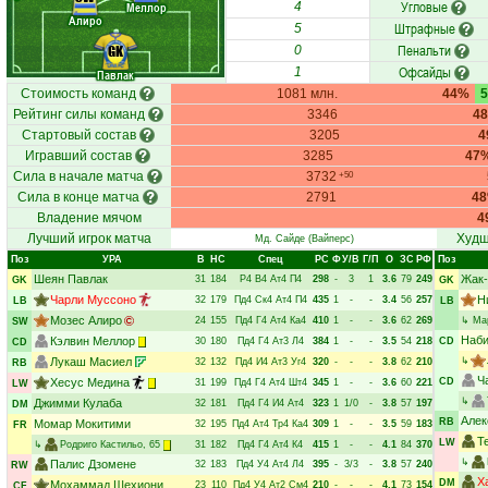
Угловые
Меллор
4
Алиро
Штрафные
5
Пенальти
GK
0
Офсайды
1
Павлак
Стоимость команд
1081 млн.
44%
Рейтинг силы команд
3346
4
Стартовый состав
3205
4
Игравший состав
3285
47
Сила в начале матча
3732
+50
Сила в конце матча
2791
4
Владение мячом
4
Лучший игрок матча
Худш
Мд. Сайде
(Вайперс)
Поз
УРА
В
НC
Спец
РC
Ф
У/В
Г/П
О
ЗС
РФ
Поз
Шеян Павлак
Жак-
31
184
Р4
В4
Ат4
П4
298
-
3
1
3.6
79
249
GK
GK
Чарли Муссоно
Н
32
179
Пд4
Ск4
Ат4
П4
435
1
-
-
3.4
56
257
LB
LB
Мозес Алиро
24
155
Пд4
Г4
Ат4
Ка4
410
1
-
-
3.6
62
269
↳
Ма
SW
Наби
Кэлвин Меллор
30
180
Пд4
Г4
Ат3
Л4
384
1
-
-
3.5
54
218
CD
CD
Лукаш Масиел
↳
32
132
Пд4
И4
Ат3
Уг4
320
-
-
-
3.8
62
210
RB
Ч
Хесус Медина
CD
31
199
Пд4
Г4
Ат4
Шт4
345
1
-
-
3.6
60
221
LW
↳
Джимми Кулаба
32
181
Пд4
Г4
И4
Ат4
323
1
1/0
-
3.8
57
197
DM
Алек
RB
Момар Мокитими
32
195
Пд4
Ат4
Тр4
Ка4
309
1
-
-
3.5
59
183
FR
Т
LW
↳
Родриго Кастильо
, 65
31
182
Пд4
Г4
Ат4
К4
415
1
-
-
4.1
84
370
↳
Палис Дзомене
32
183
Пд4
У4
Ат4
Л4
395
-
3/3
-
3.8
57
240
RW
Х
DM
Мохаммад Шехиони
23
110
Пд4
У4
Ат2
См4
210
-
-
-
4.1
73
154
CF