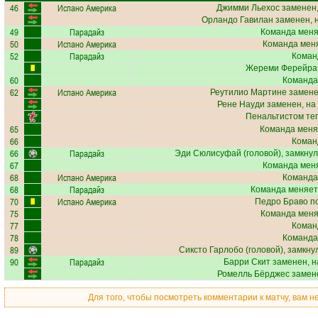
46
Испано Америка
Джимми Льехос
заменен,
Орландо Гавилан
заменен, 
49
Парадайз
Команда меняе
50
Испано Америка
Команда меня
52
Парадайз
Коман
Жереми Ферейра
60
Команда
62
Испано Америка
Реутилио Мартине
замене
Рене Науди
заменен, на
Пенальтистом те
65
Команда меня
66
Коман
66
Парадайз
Эди Сюлисуфай
(головой), замкнул
67
Команда меня
68
Испано Америка
Команда
68
Парадайз
Команда меняет
70
Испано Америка
Педро Браво
по
75
Команда меняе
77
Коман
78
Команда
89
Сиксто Гарлобо
(головой), замкну
90
Парадайз
Барри Скит
заменен, н
Ромелль Бёрджес
замене
Для того, чтобы посмотреть комментарии к матчу, вам 