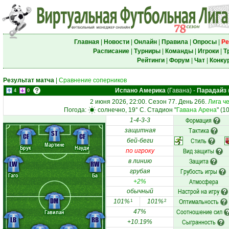
Главная
|
Новости
|
Онлайн
|
Правила
|
Опросы
|
Ре
Расписание
|
Турниры
|
Команды
|
Игроки
|
Т
Рейтинги
|
Форум
|
Чат
|
Конку
Результат матча
|
Сравнение соперников
Испано Америка
(Гавана)
-
Парадайз
4
0
2 июня 2026, 22:00. Сезон 77. День 266.
Лига ч
Погода:
солнечно, 19° C. Стадион "
Гавана Арена
" (1
Формация
1-4-3-3
Тактика
защитная
ST
CF
CF
Стиль
бей-беги
Мартине
Брук
Науди
Вид защиты
по игроку
Защита
в линию
LW
RW
Грубость игры
грубая
Гаго
Ба
Атмосфера
+2%
Настрой на игру
обычный
DM
Оптимальность
101%
101%
1
2
Соотношение сил
Гавилан
47%
LB
RB
Сыгранность
+10.19%