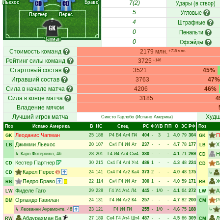
Льехос
Браво
Удары (в створ)
CD
CD
7(2)
Угловые
5
Партнер
Перес
Штрафные
4
GK
Пенальти
0
Чапман
Офсайды
0
Стоимость команд
2179 млн.
+715 млн.
Рейтинг силы команд
3725
+146
Стартовый состав
3521
45%
Игравший состав
3763
47%
Сила в начале матча
4206
46%
Сила в конце матча
3185
4
Владение мячом
Лучший игрок матча
Худш
Сиксто Гарлобо
(Испано Америка)
Поз
Испано Америка
В
НC
Спец
РC
Ф
У/В
Г/П
О
ЗС
РФ
Поз
Леоданис Чапман
П
25
186
Р4
В4
Ат4
П4
404
-
3
1
4.0
79
304
GK
GK
Джимми Льехос
Х
20
107
Ск4
Г4
И4
Ат
237
-
-
-
4.7
78
177
LB
LB
Н
↳
Карл Фотергилл
, 46
28
201
Г4
И4
Ат4
См4
380
-
-
-
4.1
71
269
CD
Кестер Партнер
30
215
Ск4
Г4
Ат4
Уг4
486
1
-
-
4.3
48
224
Б
CD
CD
Карел Перес
24
141
Ск4
Г4
Ат2
Ка4
373
2
-
-
4.0
48
175
CD
↳
Педро Браво
Ж
22
114
Ск4
Г4
И4
Ат
300
1
-
-
4.0
59
171
RB
RB
Фиделе Гаго
А
29
228
Г4
У4
Ат4
Л4
445
-
1/0
-
4.1
64
272
LW
LW
Орландо Гавилан
Р
24
131
Г4
И4
Ат2
К4
257
-
-
-
4.7
82
200
DM
CM
↳
Леованни Акрамонте
, 46
23
121
Г4
И4
П4
255
-
1/0
-
4.6
75
188
↳
Абдурахман Ба
Л
27
189
Ск4
Г4
Ат4
Шт4
487
-
-
-
4.5
66
309
RW
CM