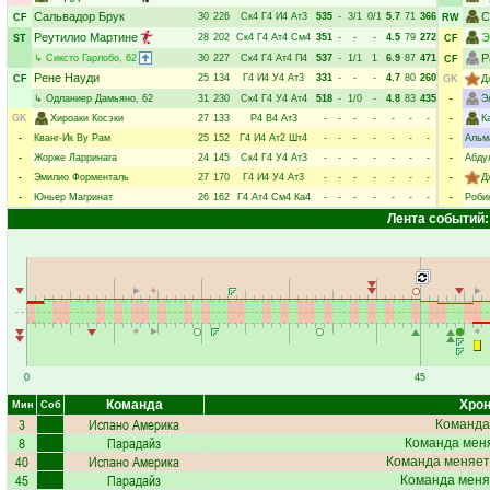
Сальвадор Брук
С
30
226
Ск4
Г4
И4
Ат3
535
-
3/1
0/1
5.7
71
366
CF
RW
Реутилио Мартине
Э
28
202
Ск4
Г4
Ат4
См4
351
-
-
-
4.5
79
272
ST
CF
Р
↳
Сиксто Гарлобо
, 62
30
227
Ск4
Г4
Ат4
П4
537
-
1/1
1
6.9
87
471
CF
Рене Науди
25
134
Г4
И4
У4
Ат3
331
-
-
-
4.7
80
260
CF
GK
Д
↳
Одланиер Дамьяно
, 62
31
230
Ск4
Г4
У4
Ат4
518
-
1/0
-
4.8
83
435
-
Э
GK
Хироаки Косэки
27
133
Р4
В4
Ат3
-
-
-
-
-
-
-
-
К
-
Кванг-Ик Ву Рам
25
152
Г4
И4
Ат2
Шт4
-
-
-
-
-
-
-
-
Альм
-
Жорже Ларринага
24
145
Ск4
Г4
У4
Ат3
-
-
-
-
-
-
-
-
Абду
-
Эмилио Форменталь
27
170
Г4
И4
У4
Ат3
-
-
-
-
-
-
-
-
Д
-
Юньер Магринат
26
162
Г4
Ат4
См4
Ка4
-
-
-
-
-
-
-
-
Роби
Лента событий:
0
45
Команда
Хрон
Мин
Соб
3
Испано Америка
Команда
8
Парадайз
Команда меня
40
Испано Америка
Команда меняет
45
Парадайз
Команда меня