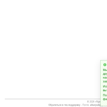
Мы
др
на
за
Ис
вы
По
фа
© 2026 vfliga.net
Обратиться в тех.поддержку
- Почта:
alkarpuk@gmai