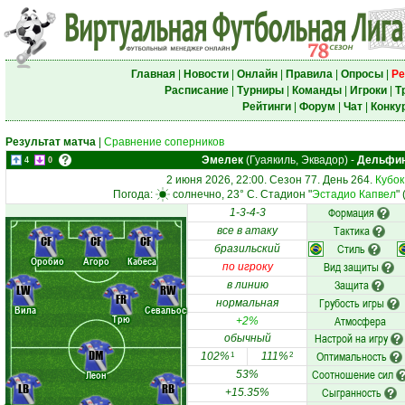
Главная
|
Новости
|
Онлайн
|
Правила
|
Опросы
|
Ре
Расписание
|
Турниры
|
Команды
|
Игроки
|
Т
Рейтинги
|
Форум
|
Чат
|
Конку
Результат матча
|
Сравнение соперников
Эмелек
(Гуаякиль, Эквадор)
-
Дельфи
4
0
2 июня 2026, 22:00. Сезон 77. День 264.
Кубок
Погода:
солнечно, 23° C. Стадион "
Эстадио Капвел
"
Формация
1-3-4-3
Тактика
все в атаку
CF
CF
CF
Стиль
бразильский
Оробио
Агоро
Кабеса
Вид защиты
по игроку
Защита
в линию
LW
RW
FR
Грубость игры
нормальная
Вила
Севальос
Трю
Атмосфера
+2%
Настрой на игру
обычный
DM
Оптимальность
102%
111%
1
2
Соотношение сил
Леон
53%
LB
RB
Сыгранность
+15.35%