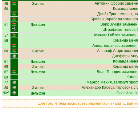
46
Эмелек
Антонни Оробио
замене
50
Команда меняе
Джейк Трю
заменен, на
Брайан Карабали
заменен,
51
Дельфин
Эрик Зунига
заменен,
Штрафные теперь б
57
Николас Гойтея
заменен,
59
Команда меня
Алекс Боланьос
заменен,
60
Эмелек
Ашараф Агоро
заменен
Джеффри Анг
61
Дельфин
Команда меняе
65
Эмелек
Команда меня
67
Дельфин
Леао Тенорио
заменен,
69
Коман
77
Маркос Мехия
, замкнул прос
80
Эмелек
Алехандро Кабеса
(головой), с 
90
Дельфин
+5
Олег Ивано
Для того, чтобы посмотреть комментарии к матчу, вам 