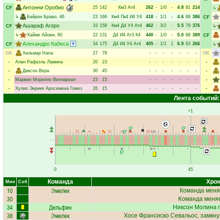
Антонни Оробио
25
142
Км3
Ат4
262
-
1/0
-
4.8
81
214
CF
↳
↳
Байрон Браво
, 46
23
166
Км4
Пк4
И4
У4
418
-
1/1
-
4.6
89
386
CF
Ашараф Агоро
33
158
Км4
Д4
У4
Ат4
462
-
3/2
-
5.5
79
376
CF
↳
↳
Хайме Айови
, 60
22
131
Д4
И4
Ат3
К4
440
-
1/0
-
5.0
88
389
CF
Алехандро Кабеса
34
175
Д4
И4
У4
Ат4
405
-
1/1
1
6.9
63
266
CF
↳
GK
Хильмар Напа
27
78
-
-
-
-
-
-
-
GK
-
Алан Рафаэль Ламина
20
23
-
-
-
-
-
-
-
-
-
Диксон Вера
30
45
-
-
-
-
-
-
-
-
-
Марвин Морилло Виллареал
23
15
-
-
-
-
-
-
-
-
-
Хулио Энрике Аросемена Гомез
26
15
-
-
-
-
-
-
-
-
Лента событий:
+1
0
45
Команда
Хрон
Мин
Соб
10
Эмелек
Команда меня
30
Команда меняе
34
Дельфин
Никсон Молина
п
38
Эмелек
Хосе Франсиско Севальос
, замкн