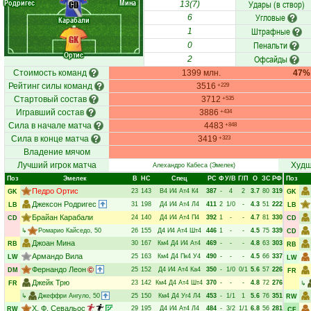
Родригес
Мина
Удары (в створ)
CD
13(7)
Угловые
6
Карабали
Штрафные
1
GK
Пенальти
0
Ортис
Офсайды
2
Стоимость команд
1399 млн.
47%
Рейтинг силы команд
3516
+229
Стартовый состав
3712
+535
Игравший состав
3886
+434
Сила в начале матча
4483
+848
Сила в конце матча
3419
+323
Владение мячом
Лучший игрок матча
Худш
Алехандро Кабеса
(Эмелек)
Поз
Эмелек
В
НC
Спец
РC
Ф
У/В
Г/П
О
ЗС
РФ
Поз
Педро Ортис
23
143
В4
И4
Ат4
К4
387
-
4
2
3.7
80
319
GK
GK
Джексон Родригес
31
198
Д4
И4
Ат4
Л4
411
2
1/0
-
4.3
51
222
LB
LB
Брайан Карабали
24
140
Д4
И4
Ат4
П4
392
1
-
-
4.7
81
330
CD
CD
↳
Ромарио Кайседо
, 50
26
155
Д4
И4
Ат4
Шт4
446
1
-
-
4.5
75
339
CD
Джоан Мина
30
167
Км4
Д4
И4
Ат4
469
-
-
-
4.8
63
303
RB
RB
Армандо Вила
25
163
Км4
Д4
Пк4
У4
490
-
-
-
4.5
66
337
LW
LW
Фернандо Леон
25
152
Д4
И4
Ат4
Ка4
350
-
1/0
0/1
5.6
57
226
DM
FR
Джейк Трю
23
142
Км4
Д4
Ат4
Шт4
370
-
-
-
4.8
72
276
FR
↳
↳
Джеффри Ангуло
, 50
25
150
Км4
Д4
Уг4
Л4
453
-
1/1
1
5.6
76
351
RW
Х. Ф. Севальос
29
195
Д4
И4
Ат4
Л4
484
-
3/2
1/1
6.8
56
281
RW
CF