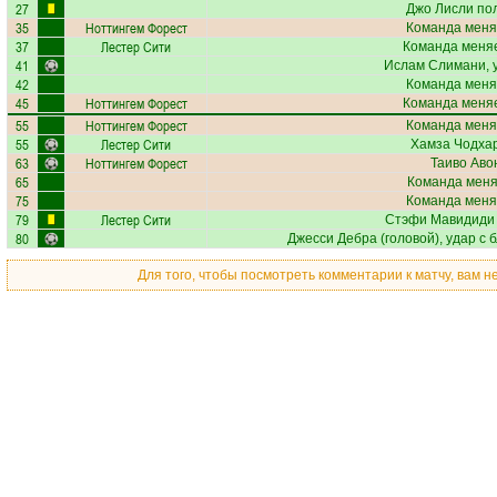
27
Джо Лисли
пол
35
Ноттингем Форест
Команда меня
37
Лестер Сити
Команда меняе
41
Ислам Слимани
,
42
Команда меня
45
Ноттингем Форест
Команда меняе
55
Ноттингем Форест
Команда меня
55
Лестер Сити
Хамза Чодха
63
Ноттингем Форест
Таиво Аво
65
Команда меняе
75
Команда меня
79
Лестер Сити
Стэфи Мавидиди
80
Джесси Дебра
(головой), удар с 
Для того, чтобы посмотреть комментарии к матчу, вам 