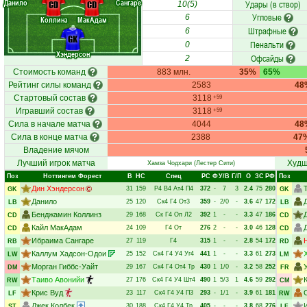
Данило
Сангаре
Удары (в створ)
CD
CD
10(5)
Угловые
6
Коллинз
МакАдам
Штрафные
6
GK
Пенальти
0
Хэндерсон
Офсайды
2
Стоимость команд
883 млн.
35%
65%
Рейтинг силы команд
2583
48
Стартовый состав
3118
+59
Игравший состав
3118
+59
Сила в начале матча
4044
48
Сила в конце матча
2388
47
Владение мячом
Лучший игрок матча
Худш
Хамза Чодхари
(Лестер Сити)
Поз
Ноттингем Форест
В
НC
Спец
РC
Ф
У/В
Г/П
О
ЗС
РФ
Поз
Дин Хэндерсон
31
159
Р4
В4
Ат4
П4
372
-
7
3
2.4
75
280
GK
GK
Данило
25
120
Ск4
Г4
От3
359
-
2/0
-
3.6
47
172
LB
LB
Бенджамин Коллинз
29
168
Ск
Г4
Оп
Л2
392
1
-
-
3.3
47
186
CD
CD
Кайл МакАдам
24
109
Г4
От
276
2
-
-
3.0
46
128
CD
CD
Ибраима Сангаре
27
119
Г4
315
1
-
-
2.8
54
172
RB
RD
Каллум Хадсон-Одои
25
152
Ск4
Г4
У4
Уг4
441
1
-
-
3.3
61
273
LW
LM
Морган Гиббс-Уайт
29
167
Ск4
Г4
От4
Тр
430
1
1/0
-
3.2
58
252
DM
FR
Таиво Авонийи
27
176
Ск4
Г4
У4
Шт4
490
1
5/3
1
4.6
59
292
RW
CM
Крис Вуд
23
117
Ск4
Г4
У4
П3
293
-
1/1
-
3.9
61
181
LF
RW
Джек Колбек
30
188
Ск4
Г4
У4
Тр
405
-
-
-
3.8
68
276
ST
LF