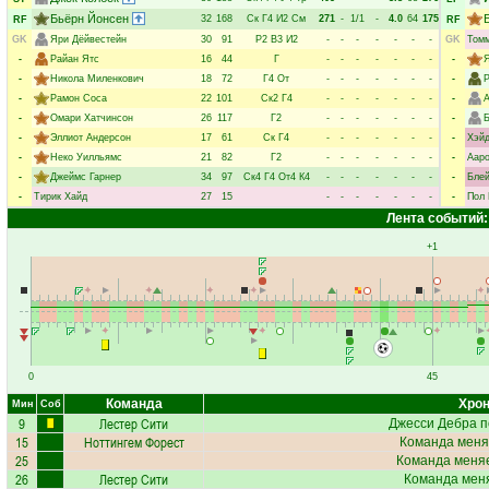
Бьёрн Йонсен
32
168
Ск
Г4
И2
См
271
-
1/1
-
4.0
64
175
RF
RF
GK
Яри Дёйвестейн
30
91
Р2
В3
И2
-
-
-
-
-
-
-
GK
Томм
-
Райан Ятс
16
44
Г
-
-
-
-
-
-
-
-
Я
-
Никола Миленкович
18
72
Г4
От
-
-
-
-
-
-
-
-
-
Рамон Соса
22
101
Ск2
Г4
-
-
-
-
-
-
-
-
А
-
Омари Хатчинсон
26
117
Г2
-
-
-
-
-
-
-
-
-
Эллиот Андерсон
17
61
Ск
Г4
-
-
-
-
-
-
-
-
Хэйд
-
Неко Уилльямс
21
82
Г2
-
-
-
-
-
-
-
-
Ааро
-
Джеймс Гарнер
34
97
Ск4
Г4
От4
К4
-
-
-
-
-
-
-
-
Блей
-
Тирик Хайд
27
15
-
-
-
-
-
-
-
-
Пол 
Лента событий:
+1
0
45
Команда
Хрон
Мин
Соб
9
Лестер Сити
Джесси Дебра
п
15
Ноттингем Форест
Команда меня
25
Команда меняе
26
Лестер Сити
Команда меня