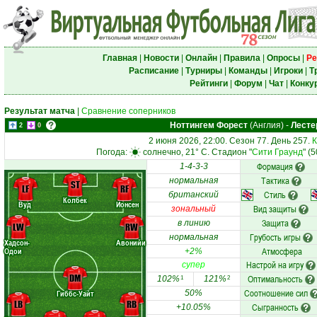
Главная
|
Новости
|
Онлайн
|
Правила
|
Опросы
|
Ре
Расписание
|
Турниры
|
Команды
|
Игроки
|
Т
Рейтинги
|
Форум
|
Чат
|
Конку
Результат матча
|
Сравнение соперников
Ноттингем Форест
(Англия)
-
Лесте
2
0
2 июня 2026, 22:00. Сезон 77. День 257.
К
Погода:
солнечно, 21° C. Стадион "
Сити Граунд
" (
Формация
1-4-3-3
Тактика
нормальная
ST
LF
RF
Стиль
британский
Колбек
Вуд
Йонсен
Вид защиты
зональный
Защита
в линию
LW
RW
Грубость игры
нормальная
Хадсон-
Авонийи
Атмосфера
Одои
+2%
Настрой на игру
супер
DM
Оптимальность
102%
121%
1
2
Соотношение сил
Гиббс-Уайт
50%
LB
RB
Сыгранность
+10.05%