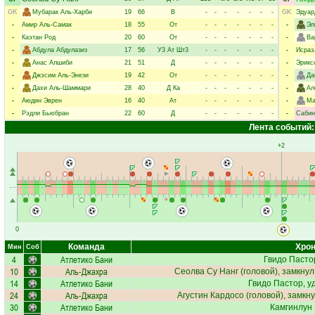
GK
Мубарак Аль-Харби
19
66
В
-
-
-
-
-
-
-
GK
Эдуар
-
Амир Аль-Самак
18
55
От
-
-
-
-
-
-
-
-
Эл
-
Каэтан Род
20
60
От
-
-
-
-
-
-
-
-
Ва
-
Абдула Абдулазиз
17
56
У3
Ат
Шт3
-
-
-
-
-
-
-
-
Исраэ
-
Анас Алшиби
21
51
Д
-
-
-
-
-
-
-
-
Эрикс
-
Джэсим Аль-Энези
19
42
От
-
-
-
-
-
-
-
-
Да
-
Дахи Аль-Шаммари
28
40
Д
Ка
-
-
-
-
-
-
-
-
Ал
-
Аюдин Эврен
16
40
Ат
-
-
-
-
-
-
-
-
Ма
-
Рэдли Бьюбран
22
60
Д
-
-
-
-
-
-
-
-
Сабин
Лента событий:
+2
0
45
Команда
Хрон
Мин
Соб
4
Атлетико Бани
Гвидо Пасто
10
Аль-Джахра
Сеолва Су Нанг
(головой), замкнул
14
Атлетико Бани
Гвидо Пастор
, 
24
Аль-Джахра
Агустин Кардосо
(головой), замкну
30
Атлетико Бани
Камгинлун 