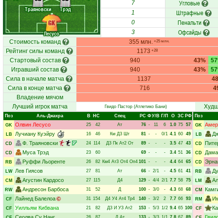
Угловые
7
Траяновски
Трэд
Штрафные
1
Пенальти
GK
0
Офсайды
3
Лесусо
Стоимость команд
355 млн.
+25 млн.
Рейтинг силы команд
1173
+28
Стартовый состав
940
43%
5
Игравший состав
940
43%
5
Сила в начале матча
1137
4
Сила в конце матча
716
4
Владение мячом
Лучший игрок матча
Худш
Гвидо Пастор
(Атлетико Бани)
Поз
Аль-Джахра
В
НC
Спец
РC
Ф
У/В
Г/П
О
ЗС
РФ
Поз
Олвин Лесусо
Амер
25
42
Ат
76
-
11
6
1.0
75
57
GK
GK
Лучиану Куэйру
Дж
16
46
Км
Д3
Шт
81
-
-
0/1
4.1
60
49
LB
LB
Ф. Траяновски
Пите
24
114
Д3
Пк
Ат2
От
89
-
-
-
3.5
47
43
CD
CD
Муса Трэд
Дама
23
60
69
-
-
-
3.4
51
36
CD
CD
Руффи Льоренте
Эрна
26
82
Км4
Ат3
От4
Оп4
101
-
-
-
4.4
64
65
RB
CD
Лев Гиясов
Ду
27
81
Ат
66
-
2/1
-
4.5
61
41
LW
RB
Агустин Кардосо
Ал
27
115
Д4
129
-
4/4
2/1
7.7
58
75
CM
LM
Андресон Барбоса
Камг
31
52
Д
100
-
3/0
-
4.3
68
68
RW
CM
Лайнед Балелоа
И
31
154
Д4
У4
Ат4
Тр4
140
-
3/2
2
7.7
66
93
CF
RM
Уилльям Кибвана
Ка
21
82
Д3
И
У3
Ат2
153
-
5/3
1/2
9.4
65
100
CF
CF
Сеолва Су Нанг
Гвид
26
87
Д
Ат
133
-
3/3
1/1
7.8
67
89
CF
CF