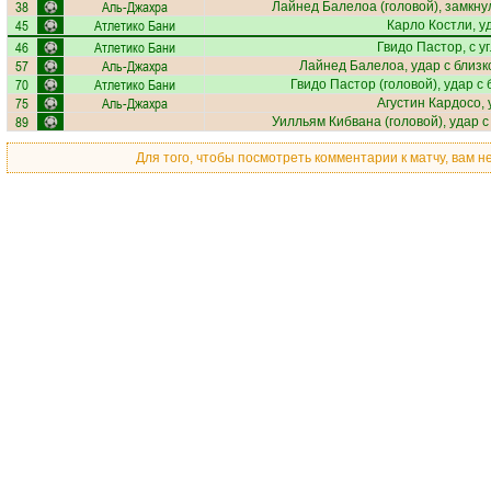
38
Аль-Джахра
Лайнед Балелоа
(головой), замкну
45
Атлетико Бани
Карло Костли
, 
46
Атлетико Бани
Гвидо Пастор
, с у
57
Аль-Джахра
Лайнед Балелоа
, удар с близ
70
Атлетико Бани
Гвидо Пастор
(головой), удар с
75
Аль-Джахра
Агустин Кардосо
,
89
Уилльям Кибвана
(головой), удар с
Для того, чтобы посмотреть комментарии к матчу, вам 