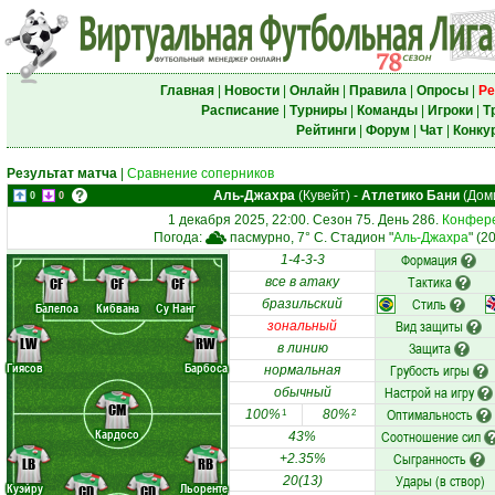
Главная
|
Новости
|
Онлайн
|
Правила
|
Опросы
|
Ре
Расписание
|
Турниры
|
Команды
|
Игроки
|
Т
Рейтинги
|
Форум
|
Чат
|
Конку
Результат матча
|
Сравнение соперников
Аль-Джахра
(Кувейт)
-
Атлетико Бани
(Дом
0
0
1 декабря 2025, 22:00. Сезон 75. День 286.
Конфере
Погода:
пасмурно, 7° C. Стадион "
Аль-Джахра
" (2
Формация
1-4-3-3
Тактика
CF
CF
CF
все в атаку
Стиль
бразильский
Балелоа
Кибвана
Су Нанг
Вид защиты
зональный
LW
RW
Защита
в линию
Гиясов
Барбоса
Грубость игры
нормальная
Настрой на игру
обычный
CM
Оптимальность
100%
80%
1
2
Кардосо
Соотношение сил
43%
Сыгранность
+2.35%
LB
RB
Удары (в створ)
20(13)
Куэйру
Льоренте
CD
CD