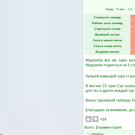
Голы:
74 мин.
- 1:0 -
Стоимость команд:
Рейтинг силы команд:
Стартовый состав:
Игравший состав:
Сила в начале матча:
Сила в конце матча:
Владение мячом:
Мудхаиби все же один раз
Мудхаиби подняться на 5 стр
Лучшей командой тура стано
В матчах 23 тура Сур сыгра
для тех и других каждый тур 
Внизу турнирной таблицы Та
Благодарю за внимание, до 
+14
Всего:
2
комментария
chemboy