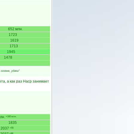
652 млн.
1723
1619
1713
1945
1478
сезоне, удачи"
та, а как раз Наср занимает
лн.
+160 млн.
1835
2037
+55
+88