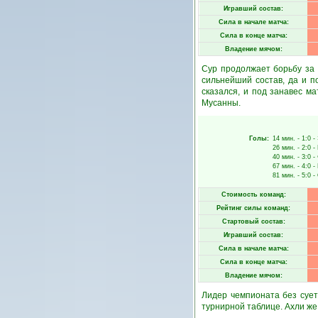
Игравший состав:
Сила в начале матча:
Сила в конце матча:
Владение мячом:
Сур продолжает борьбу за 
сильнейший состав, да и п
сказался, и под занавес ма
Мусанны.
Голы:
14 мин.
- 1:0 -
26 мин.
- 2:0 -
40 мин.
- 3:0 -
67 мин.
- 4:0 -
81 мин.
- 5:0 -
Стоимость команд:
Рейтинг силы команд:
Стартовый состав:
Игравший состав:
Сила в начале матча:
Сила в конце матча:
Владение мячом:
Лидер чемпионата без сует
турнирной таблице. Ахли же