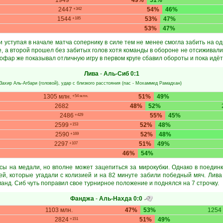
1949
49%
51%
2447
54%
46%
+342
1544
53%
47%
+185
53%
47%
и уступая в начале матча сопернику в силе тем не менее смогла забить на о
, а второй прошел без забитых голов хотя команды в обороне не отсиживал
Дофар же показывал отличную игру в первом круге сбавил обороты и пока идёт
Лива
-
Аль-Сиб
0:1
Захир Аль-Агбари
(головой), удар с близкого расстояния (пас -
Мохаммед Рамадхан
)
1305 млн.
51%
49%
+54 млн.
2682
48%
52%
2486
55%
45%
+429
2599
52%
48%
+153
2590
52%
48%
+169
2297
51%
49%
+107
46%
54%
сы на медали, но вполне может зацепиться за мирокубки. Однако в поединк
ей, которые угадали с колизией и на 82 минуте забили победный мяч. Лива
манд. Сиб чуть поправил свое турнирное положение и поднялся на 7 строчку.
Фанджа
-
Аль-Нахда
0:0
1103 млн.
47%
53%
1254 
2824
51%
49%
+151