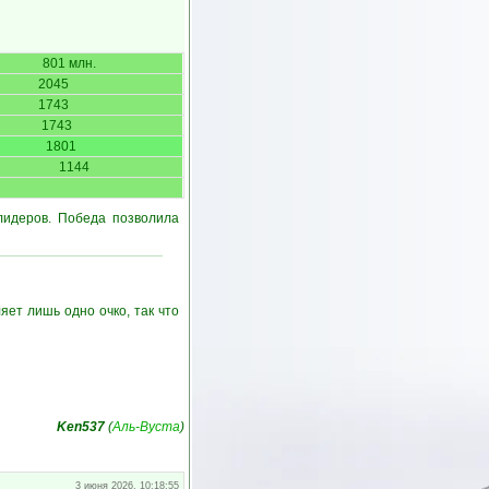
801 млн.
2045
1743
1743
1801
1144
лидеров. Победа позволила
яет лишь одно очко, так что
Ken537
(
Аль-Вуста
)
3 июня 2026, 10:18:55