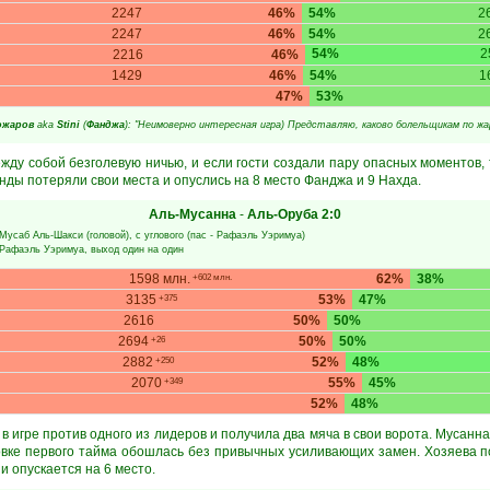
2247
46%
54%
2
2247
46%
54%
2
54%
2
2216
46%
1429
46%
54%
1
47%
53%
ожаров
aka
Stini
(
Фанджа
): "Неимоверно интересная игра) Представляю, каково болельщикам по жа
жду собой безголевую ничью, и если гости создали пару опасных моментов, 
нды потеряли свои места и опуслись на 8 место Фанджа и 9 Нахда.
Аль-Мусанна
-
Аль-Оруба
2:0
Мусаб Аль-Шакси
(головой), с углового (пас -
Рафаэль Уэримуа
)
Рафаэль Уэримуа
, выход один на один
1598 млн.
62%
38%
+602 млн.
3135
53%
47%
+375
2616
50%
50%
2694
50%
50%
+26
2882
52%
48%
+250
2070
55%
45%
+349
52%
48%
в игре против одного из лидеров и получила два мяча в свои ворота. Мусанна
цовке первого тайма обошлась без привычных усиливающих замен. Хозяева п
и опускается на 6 место.