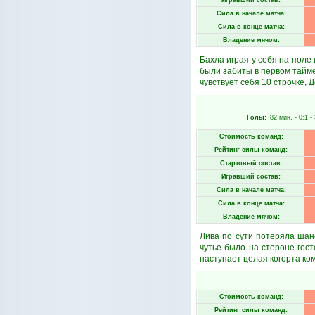
Игравший состав:
Сила в начале матча:
Сила в конце матча:
Владение мячом:
Бахла играя у себя на поле 
были забиты в первом тайме
чувствует себя 10 строчке, 
Голы:
82 мин.
- 0:1 -
Стоимость команд:
Рейтинг силы команд:
Стартовый состав:
Игравший состав:
Сила в начале матча:
Сила в конце матча:
Владение мячом:
Лива по сути потеряла шан
чутье было на стороне гост
наступает целая когорта ко
Стоимость команд:
Рейтинг силы команд: