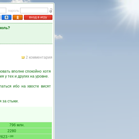
пароль
вход в игру
роль?
2 комментария
овать вполне спокойно хотя
я у тех и других на уровне.
паться ибо на хвосте висят
 за стыки.
796 млн.
2280
2623
+190