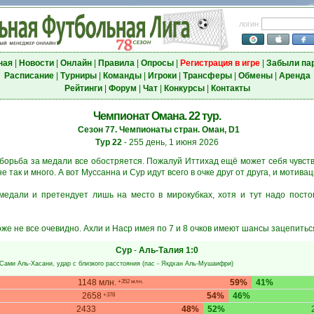
логин
ная
|
Новости
|
Онлайн
|
Правила
|
Опросы
|
Регистрация в игре
|
Забыли па
Расписание
|
Турниры
|
Команды
|
Игроки
|
Трансферы
|
Обмены
|
Аренда
Рейтинги
|
Форум
|
Чат
|
Конкурсы
|
Контакты
Чемпионат Омана. 22 тур.
Сезон 77. Чемпионаты стран. Оман, D1
Тур 22
- 255 день, 1 июня 2026
 борьба за медали все обостряется. Пожалуй Иттихад ещё может себя чувств
так и много. А вот Муссанна и Сур идут всего в очке друг от друга, и мотиваци
медали и претендует лишь на место в мирокубках, хотя и тут надо посто
же не все очевидно. Ахли и Наср имея по 7 и 8 очков имеют шансы зацепиться
Сур
-
Аль-Талия
1:0
Сами Аль-Хасани
, удар с близкого расстояния (пас -
Якдхан Аль-Мушаифри
)
1148 млн.
59%
41%
+352 млн.
2658
54%
46%
+378
2433
48%
52%