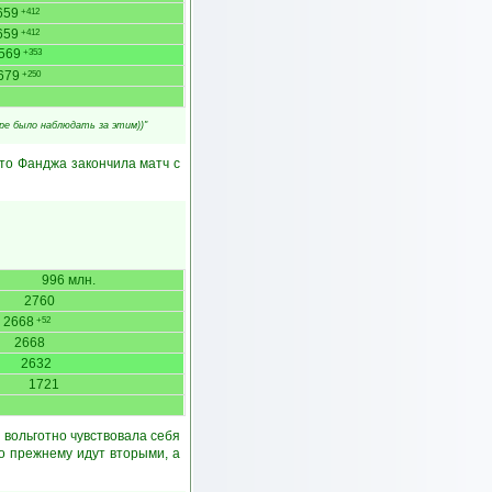
659
+412
659
+412
569
+353
679
+250
ре было наблюдать за этим))"
то Фанджа закончила матч с
996 млн.
2760
2668
+52
2668
2632
1721
 вольготно чувствовала себя
о прежнему идут вторыми, а