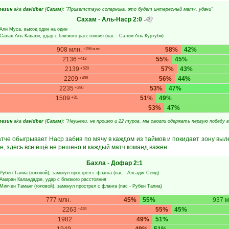
резин
aka
davidber
(
Сахам
): "Приветствую соперника, это будет интересный матч, удачи"
Сахам
-
Аль-Наср
2:0
Али Муса
, выход один на один
Салах Аль-Кахали
, удар с близкого расстояния (пас -
Салем Аль Куртуби
)
908 млн.
58%
42%
+256 млн.
2136
55%
45%
+413
2139
57%
43%
+520
2209
56%
44%
+496
2235
53%
47%
+290
1509
51%
49%
+31
53%
47%
резин
aka
davidber
(
Сахам
): "Неужели, не прошло и 22 туров, мы смогли одержать первую победу в 
че обыгрывает Наср забив по мячу в каждом из таймов и покидает зону выле
же, здесь все ещё не решено и каждый матч команд важен.
Бахла
-
Дофар
2:1
Рубен Тапиа
(головой), замкнул прострел с фланга (пас -
Алсадиг Сеид
)
Амиран Каландадзе
, удар с близкого расстояния
Микчен Таманг
(головой), замкнул прострел с фланга (пас -
Рубен Тапиа
)
777 млн.
45%
55%
937 м
2263
55%
45%
+428
1982
49%
51%