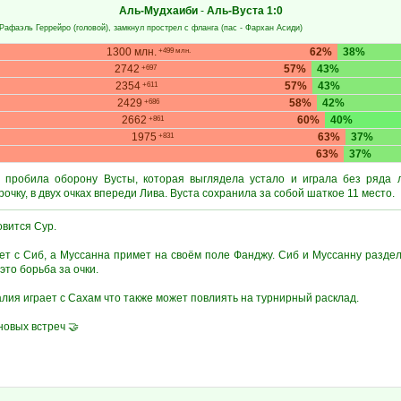
Аль-Мудхаиби
-
Аль-Вуста
1:0
Рафаэль Геррейро
(головой), замкнул прострел с фланга (пас -
Фархан Асиди
)
1300 млн.
62%
38%
+499 млн.
2742
57%
43%
+697
2354
57%
43%
+611
2429
58%
42%
+686
2662
60%
40%
+861
1975
63%
37%
+831
63%
37%
 пробила оборону Вусты, которая выглядела устало и играла без ряда 
очку, в двух очках впереди Лива. Вуста сохранила за собой шаткое 11 место.
вится Сур.
ет с Сиб, а Муссанна примет на своём поле Фанджу. Сиб и Муссанну раздел
это борьба за очки.
лия играет с Сахам что также может повлиять на турнирный расклад.
новых встреч 🤝