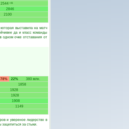
2544
+81
2846
2100
 которая выставила на матч
ойчивее да и класс команды
 в одном очке отставания от
78%
22%
380 млн.
1858
1928
1928
1908
1149
ров и увереное лидерство в
 зацепиться за стыки.