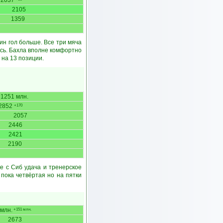
2037
2105
1359
дин гол больше. Все три мяча
ись. Бахла вполне комфортно
 на 13 позиции.
1251 млн.
2852
+170
2057
2446
2421
2190
е с Сиб удача и тренерское
 пока четвёртая но на пятки
млн.
+151 млн.
2673