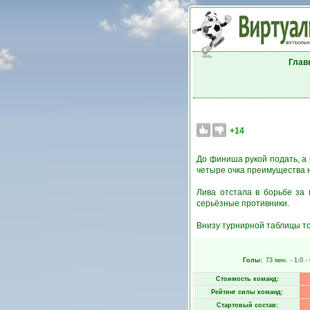
Глав
+14
До финиша рукой подать, а
четыре очка преимущества не 
Лива отстала в борьбе за 
серьёзные противники.
Внизу турнирной таблицы то
Голы:
73 мин.
- 1:0 -
Стоимость команд:
Рейтинг силы команд:
Стартовый состав: