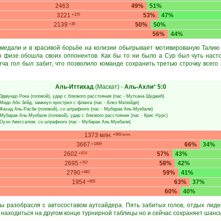
2463
49%
51%
3221
53%
47%
+375
2139
50%
50%
+39
56%
44%
медали и в красивой борьбе на колизии обыгрывает мотивированую Талию
о физе обошла своих оппонентов. Как бы то ни было а Сур был чуть наст
тча гол был забит, что позволило команде сохранить третью строчку всего
Аль-Иттихад
(Маскат)
-
Аль-Ахли
*
5:0
Эдмундо Рока
(головой), удар с близкого расстояния (пас -
Мутхана Шуджиб
)
Мидо Або Зейд
, замкнул прострел с фланга (пас -
Блез Матюйди
)
Фахад Аль-Расби
(головой), со штрафного (пас -
Мубарак Аль-Мукбали
)
Мубарак Аль-Мукбали
(головой), удар с близкого расстояния (пас -
Крис Нурс
)
Оуэн Авессалом
, со штрафного (пас -
Мубарак Аль-Мукбали
)
1373 млн.
+993 млн.
3667
66%
34%
+1809
2602
57%
43%
+674
2695
58%
42%
+767
2790
59%
41%
+882
1954
63%
37%
+805
60%
40%
ы разобрасля с автосоставом аутсайдера. Пять забитых голов, отдых лиде
 находиться на другом конце турнирной таблицы но и сейчас сохраняет шансы