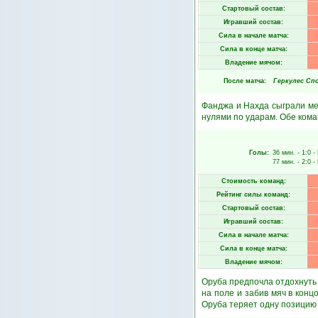
Стартовый состав:
Игравший состав:
Сила в начале матча:
Сила в конце матча:
Владение мячом:
После матча:
Геркулес Сп
Фанджа и Нахда сыграли ме
нулями по ударам. Обе кома
Голы:
36 мин.
- 1:0 -
77 мин.
- 2:0 -
Стоимость команд:
Рейтинг силы команд:
Стартовый состав:
Игравший состав:
Сила в начале матча:
Сила в конце матча:
Владение мячом:
Оруба предпочла отдохнуть 
на поле и забив мяч в кон
Оруба теряет одну позицию 