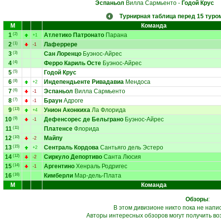
Эспаньол
Вилла Сармьенто
-
Годой Крус
Турнирная таблица перед 15 туро
М
Команда
1
(2)
Атлетико Патронато
Парана
+1
2
(1)
Лаферрере
-1
3
(3)
Сан Лоренцо
Буэнос-Айрес
4
(4)
Ферро Кариль Осте
Буэнос-Айрес
5
(5)
Годой Крус
6
(8)
Индепендьенте Ривадавиа
Мендоса
+2
7
(6)
Эспаньол
Вилла Сармьенто
-1
8
(7)
Браун
Адроге
-1
9
(13)
Унион Аконкиха
Ла Флорида
+4
10
(9)
Дефенсорес де Бельграно
Буэнос-Айрес
-1
11
(11)
Платенсе
Флорида
12
(10)
Майпу
-2
13
(15)
Сентраль Кордова
Сантьяго дель Эстеро
+2
14
(12)
Сиркуло Депортиво
Санта Люсия
-2
15
(14)
Аргентино
Хенраль Родригес
-1
16
(16)
Кимберли
Мар-дель-Плата
М
Команда
Обзоры
:
В этом дивизионе никто пока не напи
Авторы интересных обзоров могут получить во