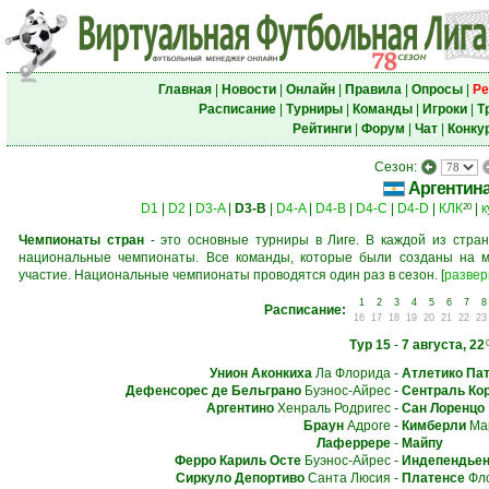
Главная
|
Новости
|
Онлайн
|
Правила
|
Опросы
|
Ре
Расписание
|
Турниры
|
Команды
|
Игроки
|
Т
Рейтинги
|
Форум
|
Чат
|
Конку
Сезон:
Аргентин
D1
|
D2
|
D3-A
|
D3-B
|
D4-A
|
D4-B
|
D4-C
|
D4-D
|
КЛК
|
к
20
Чемпионаты стран
- это основные турниры в Лиге. В каждой из стран
национальные чемпионаты. Все команды, которые были созданы на м
участие. Национальные чемпионаты проводятся один раз в сезон.
[
развер
1
2
3
4
5
6
7
8
Расписание:
16
17
18
19
20
21
22
23
Тур 15
-
7 августа, 22
Унион Аконкиха
Ла Флорида
-
Атлетико Па
Дефенсорес де Бельграно
Буэнос-Айрес
-
Сентраль Ко
Аргентино
Хенраль Родригес
-
Сан Лоренцо
Браун
Адроге
-
Кимберли
Мар
Лаферрере
-
Майпу
Ферро Кариль Осте
Буэнос-Айрес
-
Индепендьен
Сиркуло Депортиво
Санта Люсия
-
Платенсе
Фл