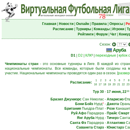
Главная
|
Новости
|
Онлайн
|
Правила
|
Опросы
|
Ре
Расписание
|
Турниры
|
Команды
|
Игроки
|
Т
Рейтинги
|
Форум
|
Чат
|
Конку
Сезон:
Аруба
D1
|
D2
|
КЛК
|
переходные
|
кубок 
6
Чемпионаты стран
- это основные турниры в Лиге. В каждой из стран
национальные чемпионаты. Все команды, которые были созданы на м
участие. Национальные чемпионаты проводятся один раз в сезон.
[
развер
1
2
3
4
5
6
7
8
Расписание:
16
17
18
19
20
21
22
23
Тур 30
-
17 июня, 22
00
Бразил Джуниорс
Сан Николас
-
Апарисио Ст
Бони Бойз
Нурд
*
-
Дакота
Орань
Британия
Пьедра-Плат
-
Розе
Канаши
Руй Афо
Парадера
-
Прайс Смарт
Янг Аруба
Нурд
-
Тичерз
Санта
Санта Фэ
Парадера
-
Атлантико
Са
Саванета Старз
-
Юнистарз
Са