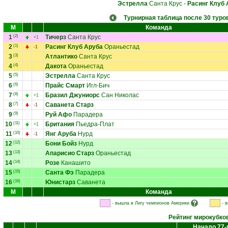
Эстрелла
Санта Крус
-
Расинг Клуб 
Турнирная таблица после 30 туро
М
Команда
1
(2)
Тичерз
Санта Крус
+1
2
(1)
Расинг Клуб Аруба
Ораньестад
-1
3
(3)
Атлантико
Санта Крус
4
(4)
Дакота
Ораньестад
5
(5)
Эстрелла
Санта Крус
6
(6)
Прайс Смарт
Игл-Бич
7
(8)
Бразил Джуниорс
Сан Николас
+1
8
(7)
Саванета Старз
-1
9
(9)
Руй Афо
Парадера
10
(11)
Британия
Пьедра-Плат
+1
11
(10)
Янг Аруба
Нурд
-1
12
(12)
Бони Бойз
Нурд
13
(13)
Апарисио Старз
Ораньестад
14
(14)
Розе
Канашито
15
(15)
Санта Фэ
Парадера
16
(16)
Юнистарз
Саванета
М
Команда
- вышла в Лигу чемпионов Америки
- 
Рейтинг мирокубко
Начало 77-