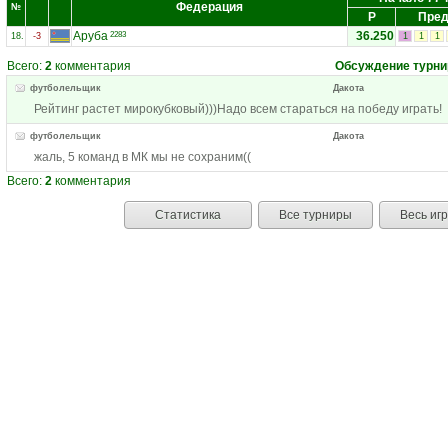
Федерация
№
Р
Пред
Аруба
36.250
2283
18.
-3
1
1
1
Всего:
2
комментария
Обсуждение турни
футболельщик
Дакота
Рейтинг растет мирокубковый)))Надо всем стараться на победу играть!
футболельщик
Дакота
жаль, 5 команд в МК мы не сохраним((
Всего:
2
комментария
Статистика
Все турниры
Весь иг