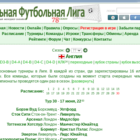
логин
ная
|
Новости
|
Онлайн
|
Правила
|
Опросы
|
Регистрация в игре
|
Забыли па
Расписание
|
Турниры
|
Команды
|
Игроки
|
Трансферы
|
Обмены
|
Аренда
Рейтинги
|
Форум
|
Чат
|
Конкурсы
|
Контакты
Сезон:
Англия
D3-B
|
D4-A
|
D4-B
|
D4-C
|
D4-D
|
КЛК
|
переходные
|
кубок страны
|
кубок выз
24
основные турниры в Лиге. В каждой из стран, где зарегистрированы 16 ил
. Все команды, которые были созданы на момент старта очередных чем
мпионаты проводятся один раз в сезон.
[
развернуть
]
1
2
3
4
5
6
7
8
9
10
11
12
13
14
15
Расписание:
16
17
18
19
20
21
22
23
24
25
26
27
28
29
30
Тур 30
-
17 июня, 22
00
Борэм Вуд
Борхэмвуд
-
Уотфорд
Сток Сити
Сток-он-Трент
-
Ливерпуль
Арсенал
Лондон
-
Мидлсбро
Тоттенхэм Хотспур
Лондон
-
Манчестер Юнайтед
Борнмут
-
Кристал Пэлас
Лондон
Эвертон
Ливерпуль
-
Лидс Юнайтед
етрополитан Полис
Ист Молси
-
Саутпорт