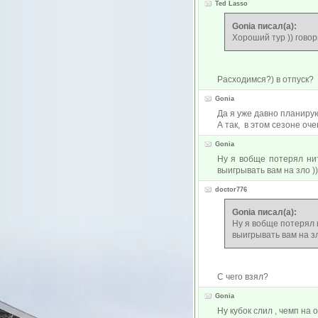
Ted Lasso
Gonia писал(а):
Хороший тур )) говор
Расходимся?) в отпуск?
Gonia
Да я уже давно планирую
А так, в этом сезоне оче
Gonia
Ну я вобще потерял нит
выигрывать вам на зло ))
doctor776
Gonia писал(а):
Ну я вобще потерял н
выигрывать вам на зл
С чего взял?
Gonia
Ну кубок слил , чемп на 