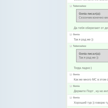
Tuberculezz
Gonia писал(а):
Сезончик конечно кис
Да тебя оберегают от де
Gonia
Так я рад же ))
Tuberculezz
Gonia писал(а):
Так я рад же ))
Тогда ладно:)
Gonia
Как же много МС в этом с
Gonia
Держите Порт , ну не ин
Gonia
Хороший тур )) говорю ту