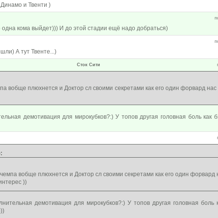
Динамо и Твенти )
п
о одна кома выйдет))) И до этой стадии ещё надо добраться)
п
ли) А тут Твенте...)
Сток Сити
мпа вобще плюхнется и Доктор сл своими секретами как его один форвард нас
ельная демотивация для мирокубков?:) У топов другая головная боль как б
:
 чемпа вобще плюхнется и Доктор сл своими секретами как его один форвард 
нтерес ))
лнительная демотивация для мирокубков?:) У топов другая головная боль 
))