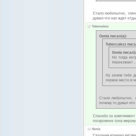
Стало любопытно, глянул
думал что нас ждет отдых
Tuberculezz
Gonia писал(а):
Tuberculezz писа
Gonia писал(а
Но тогда инт
переезжает ,
Ну зачем тебе д
первое место в ч
Стало любопытно, гл
почему то думал что 
Спасибо за комплимент в
поскромнее зона мирокубк
Gonia
Сезончик конечно кислен