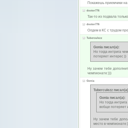
Покажешь приемчики на 
doctor776
Так-то из подвала тольк
doctor776
Олдем в КС с трудом прош
Tuberculezz
Gonia писал(а):
Но тогда интрига че
потеряет интерес ))
Ну зачем тебе дополнит
чемпионате:)))
Gonia
Tuberculezz писал(а)
Gonia писал(а):
Но тогда интрига
вобще потеряет и
Ну зачем тебе допо
место в чемпионате:)