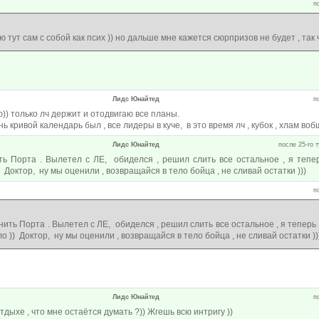
п
ю тут сам с собой как псих )) но дальше мне кажется сюрпризов не будет , так
Лидс Юнайтед
п
)) только лч держит и отодвигаю все планы.
нь кривой календарь был , все лидеры в куче, в это время лч , кубок , хлам воб
Лидс Юнайтед
после 25-го т
ь Порта . Вылетел с ЛЕ, обиделся , решил слить все остальное , я тепер
 Доктор, ну мы оценили , возвращайся в тело бойца , не сливай остатки )))
п
ить Порта . Вылетел с ЛЕ, обиделся , решил слить все остальное , я теперь 
о )) Доктор, ну мы оценили , возвращайся в тело бойца , не сливай остатки ))
Лидс Юнайтед
п
отдыхе , что мне остаётся думать ?)) Жгешь всю интригу ))