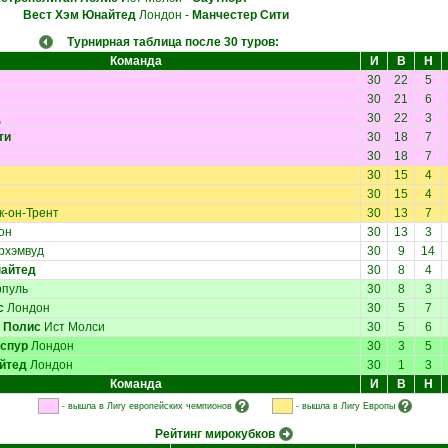
Вест Хэм Юнайтед
Лондон
-
Манчестер Сити
Турнирная таблица после 30 туров:
Команда
И
В
Н
30
22
5
30
21
6
д
30
22
3
ти
30
18
7
30
18
7
30
15
4
30
15
4
к-он-Трент
30
13
7
он
30
13
3
рхэмвуд
30
9
14
найтед
30
8
4
пуль
30
8
3
с
Лондон
30
5
7
 Полис
Ист Молси
30
5
6
тспур
Лондон
30
3
5
йтед
Лондон
30
1
3
Команда
И
В
Н
- вышла в Лигу европейских чемпионов
- вышла в Лигу Европы
Рейтинг мирокубков