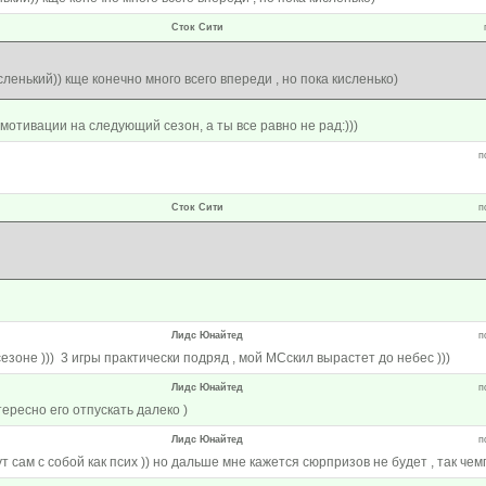
Сток Сити
ленький)) кще конечно много всего впереди , но пока кисленько)
мотивации на следующий сезон, а ты все равно не рад:)))
п
Сток Сити
п
Лидс Юнайтед
п
езоне ))) 3 игры практически подряд , мой МСскил вырастет до небес )))
Лидс Юнайтед
п
тересно его отпускать далеко )
Лидс Юнайтед
п
т сам с собой как псих )) но дальше мне кажется сюрпризов не будет , так чем