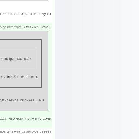
ься сильнее , а я почему то
осле 15-го тура: 17 мая 2026, 14:57:11
форвард нас всех
ль как бы не занять
упираться сильнее , а я
дачи что логично, у нас цели
осле 18-го тура: 22 мая 2026, 23:15:14