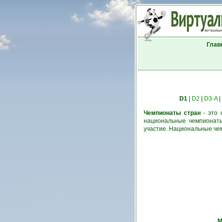
Глав
D1
|
D2
|
D3-A
|
Чемпионаты стран
- это 
национальные чемпионаты
участие. Национальные че
М