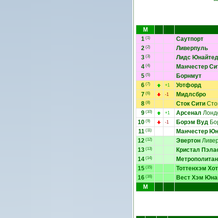
М
1
(1)
Саутпорт
2
(2)
Ливерпуль
3
(3)
Лидс Юнайте
4
(4)
Манчестер Си
5
(5)
Борнмут
6
(7)
Уотфорд
+1
7
(6)
Мидлсбро
-1
8
(8)
Сток Сити
Сто
9
(10)
Арсенал
Лонд
+1
10
(9)
Борэм Вуд
Бо
-1
11
(11)
Манчестер Ю
12
(12)
Эвертон
Ливер
13
(13)
Кристал Пэла
14
(14)
Метрополитан
15
(15)
Тоттенхэм Хо
16
(16)
Вест Хэм Юна
М