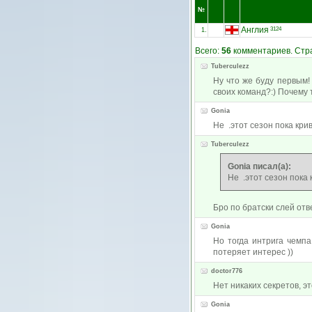
№
Англия
3124
1.
Всего:
56
комментариев. Стра
Tuberculezz
Ну что же буду первым
своих команд?:) Почему 
Gonia
Не .этот сезон пока кри
Tuberculezz
Gonia писал(а):
Не .этот сезон пока 
Бро по братски слей отве
Gonia
Но тогда интрига чемп
потеряет интерес ))
doctor776
Нет никаких секретов, эт
Gonia