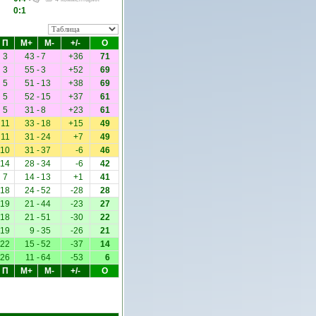
0:1
П
М+
М-
+/-
О
3
43
-
7
+36
71
3
55
-
3
+52
69
5
51
-
13
+38
69
5
52
-
15
+37
61
5
31
-
8
+23
61
11
33
-
18
+15
49
11
31
-
24
+7
49
10
31
-
37
-6
46
14
28
-
34
-6
42
7
14
-
13
+1
41
18
24
-
52
-28
28
19
21
-
44
-23
27
18
21
-
51
-30
22
19
9
-
35
-26
21
22
15
-
52
-37
14
26
11
-
64
-53
6
П
М+
М-
+/-
О