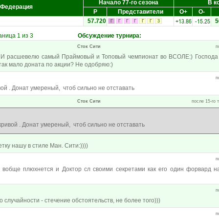
Начало 77-го сезона
В к
Федерация
Р
Представители
О+
О-
+13.86
-15.25
57.720
5
Г
Г
Г
Г
Г
Г
3
ница 1 из 3
Обсуждение турнира
:
Сток Сити
п
! И расшевелю самый Праймовый и Топовый чемпионат во ВСОЛЕ:) Господа
так мало доната по акции? Не одобряю:)
п
вой . Донат умереный, чтоб сильно не отставать
Сток Сити
после 15-го 
кривой . Донат умереный, чтоб сильно не отставать
тку нашу в стиле Ман. Сити:))))
п
а вобще плюхнется и Доктор сл своими секретами как его один форвард н
п
о случайности - стечение обстоятельств, не более того)))
п