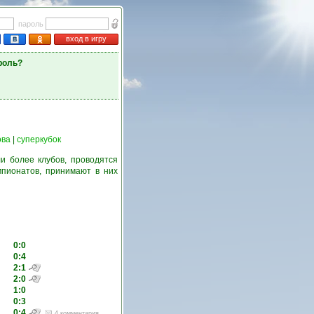
пароль
вход в игру
роль?
ова
|
суперкубок
и более клубов, проводятся
пионатов, принимают в них
0:0
0:4
2:1
2:0
1:0
0:3
0:4
4 комментария