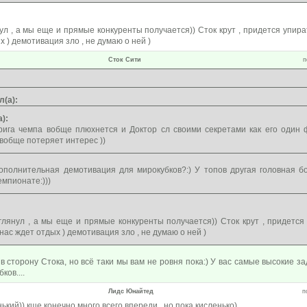
 , а мы еще и прямые конкуренты получается)) Сток крут , придется упират
 ) демотивация зло , не думаю о ней )
Сток Сити
п
л(а):
):
рига чемпа вобще плюхнется и Доктор сл своими секретами как его один 
 вобще потеряет интерес ))
ополнительная демотивация для мирокубков?:) У топов другая головная бо
емпионате:)))
янул , а мы еще и прямые конкуренты получается)) Сток крут , придется 
нас ждет отдых ) демотивация зло , не думаю о ней )
 сторону Стока, но всё таки мы вам не ровня пока:) У вас самые высокие за
ов....
Лидс Юнайтед
п
ький)) кще конечно много всего впереди , но пока кисленько)