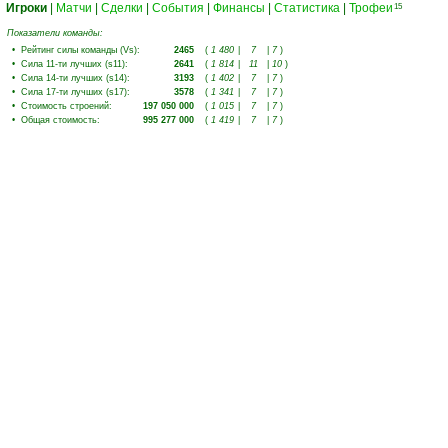
Игроки
|
Матчи
|
Сделки
|
События
|
Финансы
|
Статистика
|
Трофеи
15
Показатели команды:
•
Рейтинг силы команды (Vs)
:
2465
(
1 480
|
7
|
7
)
•
Сила 11-ти лучших (s11)
:
2641
(
1 814
|
11
|
10
)
•
Сила 14-ти лучших (s14)
:
3193
(
1 402
|
7
|
7
)
•
Сила 17-ти лучших (s17)
:
3578
(
1 341
|
7
|
7
)
•
Стоимость строений
:
197 050 000
(
1 015
|
7
|
7
)
•
Общая стоимость
:
995 277 000
(
1 419
|
7
|
7
)