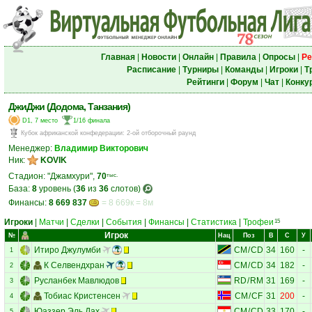
Главная
|
Новости
|
Онлайн
|
Правила
|
Опросы
|
Ре
Расписание
|
Турниры
|
Команды
|
Игроки
|
Т
Рейтинги
|
Форум
|
Чат
|
Конку
ДжиДжи (Додома, Танзания)
D1, 7 место
1/16 финала
Кубок африканской конфедерации
:
2-ой отборочный раунд
Менеджер:
Владимир Викторович
Ник:
KOVIK
Стадион: "Джамхури",
70
тыс.
База:
8
уровень (
36
из
36
слотов)
Финансы:
8 669 837
= 8 669к = 8м
Игроки
|
Матчи
|
Сделки
|
События
|
Финансы
|
Статистика
|
Трофеи
15
Игрок
№
Нац
Поз
В
С
У
Итиро Джулумби
CM
/
CD
34
160
-
1
К Селвендхран
CM
/
CD
34
182
-
2
Русланбек Мавлюдов
RD
/
RM
31
169
-
3
Тобиас Кристенсен
CM
/
CF
31
200
-
4
Юаззер Эль Дах
CM
/
CD
33
170
-
5