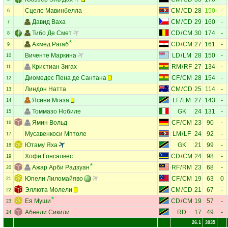
Сцело Мавинбелла
CM
/
CD
28
150
-
6
Давид Ваха
CM
/
CD
29
160
-
7
Тибо Де Смет
CD
/
CM
30
174
-
8
Ахмед Рагаб
CD
/
CM
27
161
-
9
Виченте Маркина
LD
/
LM
28
150
-
10
Кристиан Зигах
RM
/
RF
27
134
-
11
Диомедес Пена де Сантана
CF
/
CM
28
154
-
12
Линдон Натта
CM
/
CD
25
114
-
13
Ясини Мгаза
LF
/
LM
27
143
-
14
Томмазо Нобиле
GK
24
131
-
15
Ямин Вольд
CF
/
CM
23
90
-
16
Мусавенкоси Мптоле
LM
/
LF
24
92
-
17
Ютаму Яха
GK
21
99
-
18
Хофи Гонсалвес
CD
/
CM
24
98
-
19
Ажар Арби Радзуан
RF
/
RM
23
68
-
20
Юпели Лиломайяво
CF
/
CM
19
63
0
21
Эллюта Молели
CM
/
CD
21
67
-
22
Ея Муши
CD
/
CM
19
57
-
23
Абнели Сикили
RD
17
49
-
24
26.1
3035