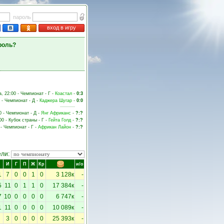
пароль
вход в игру
роль?
а, 22:00 - Чемпионат - Г -
Коастал
-
0:3
 - Чемпионат - Д -
Каджера Шугар
-
0:0
0 - Чемпионат - Д -
Янг Африканс
-
?:?
00 - Кубок страны - Г -
Гейта Голд
-
?:?
 - Чемпионат - Г -
Африкан Лайон
-
?:?
ели:
И
Г
П
Ж
Кр
и/о
1
7
0
0
1
0
3 128к
-
5
11
0
1
1
0
17 384к
-
7
10
0
0
0
0
6 747к
-
1
11
0
0
0
0
10 089к
-
3
0
0
0
0
25 393к
-