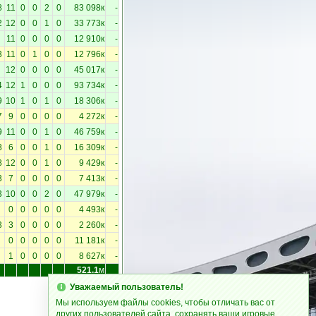
8
11
0
0
2
0
83 098к
-
2
12
0
0
1
0
33 773к
-
11
0
0
0
0
12 910к
-
3
11
0
1
0
0
12 796к
-
12
0
0
0
0
45 017к
-
4
12
1
0
0
0
93 734к
-
9
10
1
0
1
0
18 306к
-
7
9
0
0
0
0
4 272к
-
9
11
0
0
1
0
46 759к
-
8
6
0
0
1
0
16 309к
-
8
12
0
0
1
0
9 429к
-
3
7
0
0
0
0
7 413к
-
3
10
0
0
2
0
47 979к
-
0
0
0
0
0
4 493к
-
3
3
0
0
0
0
2 260к
-
0
0
0
0
0
11 181к
-
1
0
0
0
0
8 627к
-
521.1
м
Уважаемый пользователь!
Мы используем файлы cookies, чтобы отличать вас от
других пользователей сайта, сохранять ваши игровые