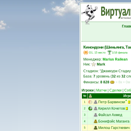
Глав
Кинондони (Шиньянга, Та
D1, 15 место
1/16 финала
Менеджер:
Marius Railean
Ник:
Mark
Стадион: "Джамхури Стадиу
База:
7
уровень (
32
из
32
сл
Финансы:
8 828
= 8к = 0м
Игроки
|
Матчи
|
Сделки
|
Соб
Игр
№
Петр Барвински
1
Кирилл Кочетов
2
Файсал Ахмед
3
Бонифэйс Маганга
4
Милош Гарсткевич
5