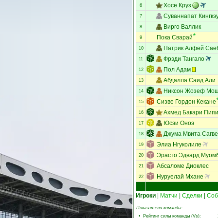
Хосе Круз
6
Суваннапат Кингкэ
7
Вирго Валлик
8
Пока Сварай
9
Патрик Алфей Сае
10
Фрэди Тангало
11
Пол Адам
12
Абдалла Саид Али
13
Никсон Жозеф Мо
14
Сизве Гордон Кекане
15
Ахмед Бакари Пип
16
Юсэи Оноэ
17
Джума Мвита Сагве
18
Элиа Нгуколиле
19
Эрасто Эдвард Муом
20
Абсаломе Диоклес
21
Нуруелай Мхане
22
Игроки
|
Матчи
|
Сделки
|
Соб
Показатели команды:
•
Рейтинг силы команды (Vs)
: