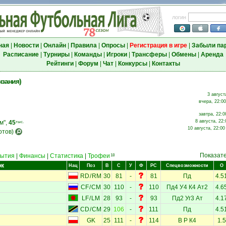
логин
ная
|
Новости
|
Онлайн
|
Правила
|
Опросы
|
Регистрация в игре
|
Забыли па
Расписание
|
Турниры
|
Команды
|
Игроки
|
Трансферы
|
Обмены
|
Аренда
Рейтинги
|
Форум
|
Чат
|
Конкурсы
|
Контакты
нзания)
3 август
вчера, 22:00
завтра, 22:0
8 августа, 22:
м",
45
тыс.
10 августа, 22:00
отов)
Показат
ытия
|
Финансы
|
Статистика
|
Трофеи
18
ок
Нац
Поз
В
С
У
Ф
РС
Спецвозможности
О
RD
/
RM
30
81
-
81
Пд
4.5
CF
/
CM
30
110
-
110
Пд4
У4
К4
Ат2
4.6
LF
/
LM
28
93
-
93
Пд2
Уг3
Ат
4.1
CD
/
CM
29
106
-
111
Пд
4.5
GK
25
111
-
114
В
Р
К4
1.5