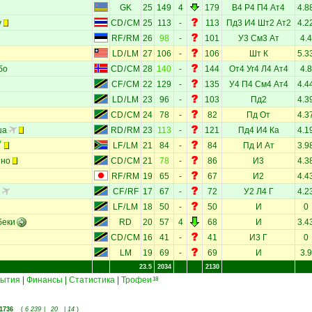
GK
25
149
4
179
В4
Р4
П4
Ат4
4.8
у
CD
/
CM
25
113
-
113
Пд3
И4
Шт2
Ат2
4.2
RF
/
RM
26
98
-
101
У3
См3
Ат
4.4
LD
/
LM
27
106
-
106
Шт
К
5.3
бо
CD
/
CM
28
140
-
144
От4
Уг4
Л4
Ат4
4.8
CF
/
CM
22
129
-
135
У4
П4
См4
Ат4
4.4
LD
/
LM
23
96
-
103
Пд2
4.3
CD
/
CM
24
78
-
82
Пд
От
4.3
ша
RD
/
RM
23
113
-
121
Пд4
И4
Ка
4.1
LF
/
LM
21
84
-
84
Пд
И
Ат
3.9
ино
CD
/
CM
21
78
-
86
И3
4.3
RF
/
RM
19
65
-
67
И2
4.4
CF
/
RF
17
67
-
72
У2
Л4
Г
4.2
LF
/
LM
18
50
-
50
И
0
беки
RD
20
57
4
68
И
3.4
CD
/
CM
16
41
-
41
И3
Г
0
LM
19
69
-
69
И
3.9
23.5
2034
2130
ытия
|
Финансы
|
Статистика
|
Трофеи
18
1736
(
6 239
|
20
|
14
)