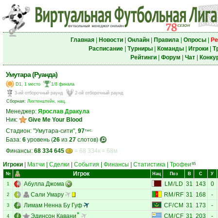
Главная
|
Новости
|
Онлайн
|
Правила
|
Опросы
|
Ре
Расписание
|
Турниры
|
Команды
|
Игроки
|
Т
Рейтинги
|
Форум
|
Чат
|
Конку
Умутара (Руанда)
D1, 1 место
1/8 финала
3-ий отборочный раунд
2-ой отборочный раунд
Сборная:
Лихтенштейн, нац.
Менеджер:
Ярослав Дракула
Ник:
Give Me Your Blood
Стадион: "Умутара-сити",
97
тыс.
База:
6
уровень (
26
из
27
слотов)
Финансы:
68 334 645
= 68 334к = 68м
Игроки
|
Матчи
|
Сделки
|
События
|
Финансы
|
Статистика
|
Трофеи
65
Игрок
№
Нац
Поз
В
С
У
Абулла Джома
LM
/
LD
31
143
0
1
Сали Умару
RM
/
RF
31
168
-
2
Лимам Ненна Бу Гуф
CF
/
CM
31
173
-
3
Эдинсон Кавани
CM
/
CF
31
203
-
4