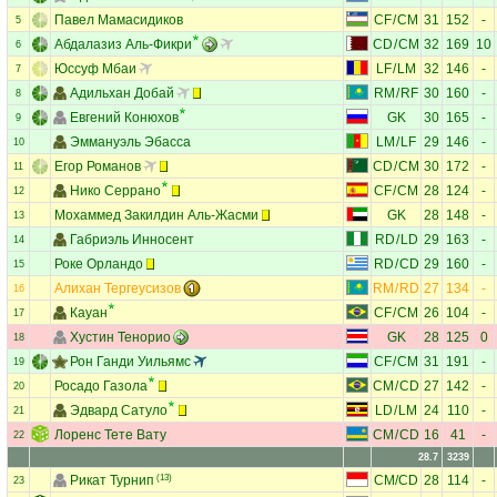
Павел Мамасидиков
CF
/
CM
31
152
-
5
Абдалазиз Аль-Фикри
CD
/
CM
32
169
10
6
Юссуф Мбаи
LF
/
LM
32
146
-
7
Адильхан Добай
RM
/
RF
30
160
-
8
Евгений Конюхов
GK
30
165
-
9
Эммануэль Эбасса
LM
/
LF
29
146
-
10
Егор Романов
CD
/
CM
30
172
-
11
Нико Серрано
CF
/
CM
28
124
-
12
Мохаммед Закилдин Аль-Жасми
GK
28
148
-
13
Габриэль Инносент
RD
/
LD
29
163
-
14
Роке Орландо
RD
/
CD
29
160
-
15
Алихан Тергеусизов
RM
/
RD
27
134
-
16
Кауан
CF
/
CM
26
104
-
17
Хустин Тенорио
GK
28
125
0
18
Рон Ганди Уильямс
CF
/
CM
31
191
-
19
Росадо Газола
CM
/
CD
27
142
-
20
Эдвард Сатуло
LD
/
LM
24
110
-
21
Лоренс Тете Вату
CM
/
CD
16
41
-
22
28.7
3239
Рикат Турнип
(13)
CM
/
CD
28
114
-
23