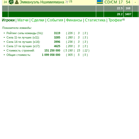
Эммануэль Ншимиямана
(3)
CD
/
CM
17
54
-
24
22.5
168
28.2
3407
Игроки
|
Матчи
|
Сделки
|
События
|
Финансы
|
Статистика
|
Трофеи
65
Показатели команды:
•
Рейтинг силы команды (Vs)
:
3119
(
226
|
3
|
3
)
•
Сила 11-ти лучших (s11)
:
3285
(
280
|
3
|
3
)
•
Сила 14-ти лучших (s14)
:
3996
(
236
|
3
|
3
)
•
Сила 17-ти лучших (s17)
:
4625
(
200
|
3
|
3
)
•
Стоимость строений
:
151 250 000
(
5 190
|
15
|
12
)
•
Общая стоимость
:
1 099 058 000
(
905
|
5
|
5
)