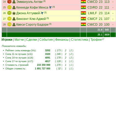
Эммануэль Антви
(4)
CM
/
CD
23
113
-
24
Кеннеди Кофи Менса
(4)
CD
/
RD
22
111
-
25
Джона Аттуквей
(5)
LM
/
LF
23
114
-
26
Винсент Клю Аджей
(5)
CM
/
CF
21
107
-
27
Квеси Сороту Бадори
(5)
CM
/
CD
20
100
-
28
21.8
545
25.1
3830
Игроки
|
Матчи
|
Сделки
|
События
|
Финансы
|
Статистика
|
Трофеи
17
Показатели команды:
•
Рейтинг силы команды (Vs)
:
3202
(
173
|
2
|
2
)
•
Сила 11-ти лучших (s11)
:
3320
(
246
|
2
|
2
)
•
Сила 14-ти лучших (s14)
:
4091
(
178
|
2
|
2
)
•
Сила 17-ти лучших (s17)
:
4817
(
128
|
1
|
1
)
•
Стоимость строений
:
215 350 000
(
276
|
1
|
1
)
•
Общая стоимость
:
1 891 727 000
(
32
|
1
|
1
)