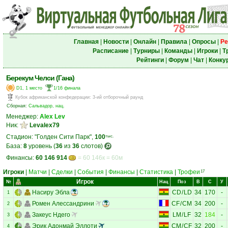
Главная
|
Новости
|
Онлайн
|
Правила
|
Опросы
|
Ре
Расписание
|
Турниры
|
Команды
|
Игроки
|
Т
Рейтинги
|
Форум
|
Чат
|
Конку
Берекум Челси (Гана)
D1, 1 место
1/16 финала
Кубок африканской конфедерации
:
3-ий отборочный раунд
Сборная:
Сальвадор, нац.
Менеджер:
Alex Lev
Ник:
Levalex79
Стадион: "Голден Сити Парк",
100
тыс.
База:
8
уровень (
36
из
36
слотов)
Финансы:
60 146 914
= 60 146к = 60м
Игроки
|
Матчи
|
Сделки
|
События
|
Финансы
|
Статистика
|
Трофеи
17
Игрок
№
Нац
Поз
В
С
У
Насиру Эбла
CD
/
LD
34
170
-
1
Ромен Алессандрини
CF
/
CM
34
200
-
2
Закеус Ндего
LM
/
LF
32
184
-
3
Эрик Адонмай Эллоти
CM
/
CF
32
200
-
4