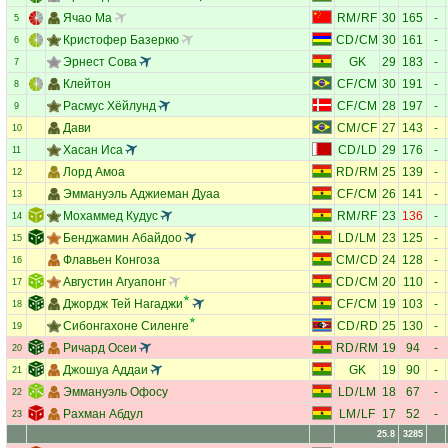
Ячао Ма
RM
/
RF
30
165
-
5
Кристофер Базеркю
CD
/
CM
30
161
-
6
Эрнест Сова
GK
29
183
-
7
Клейтон
CF
/
CM
30
191
-
8
Расмус Хёйлунд
CF
/
CM
28
197
-
9
Дави
CM
/
CF
27
143
-
10
Хасан Иса
CD
/
LD
29
176
-
11
Лорд Амоа
RD
/
RM
25
139
-
12
Эммануэль Аджиеман Дуаа
CF
/
CM
26
141
-
13
Мохаммед Кудус
RM
/
RF
23
136
-
14
Бенджамин Абайдоо
LD
/
LM
23
125
-
15
Флавьен Конгоза
CM
/
CD
24
128
-
16
Августин Агуапонг
CD
/
CM
20
110
-
17
Джордж Тей Нагаджи
CF
/
CM
19
103
-
18
Сибонгахоне Силенге
CD
/
RD
25
130
-
19
Ричард Осеи
RD
/
RM
19
94
-
20
Джошуа Аддаи
GK
19
90
-
21
Эммануэль Офосу
LD
/
LM
18
67
-
22
Рахман Абдул
LM
/
LF
17
52
-
23
25.8
3285