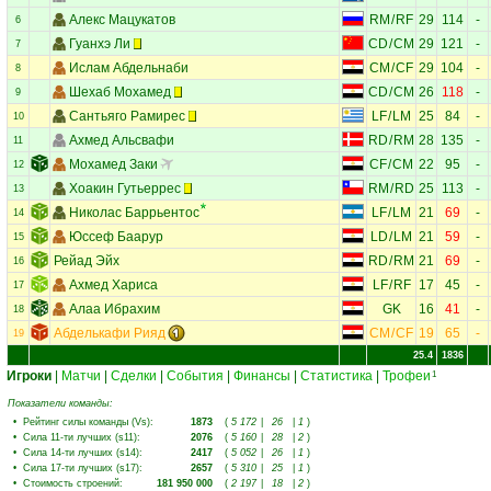
Алекс Мацукатов
RM
/
RF
29
114
-
6
Гуанхэ Ли
CD
/
CM
29
121
-
7
Ислам Абдельнаби
CM
/
CF
29
104
-
8
Шехаб Мохамед
CD
/
CM
26
118
-
9
Сантьяго Рамирес
LF
/
LM
25
84
-
10
Ахмед Альсвафи
RD
/
RM
28
135
-
11
Мохамед Заки
CF
/
CM
22
95
-
12
Хоакин Гутьеррес
RM
/
RD
25
113
-
13
Николас Баррьентос
LF
/
LM
21
69
-
14
Юссеф Баарур
LD
/
LM
21
59
-
15
Рейад Эйх
RD
/
RM
21
69
-
16
Ахмед Хариса
LF
/
RF
17
45
-
17
Алаа Ибрахим
GK
16
41
-
18
Абделькафи Рияд
CM
/
CF
19
65
-
19
25.4
1836
Игроки
|
Матчи
|
Сделки
|
События
|
Финансы
|
Статистика
|
Трофеи
1
Показатели команды:
•
Рейтинг силы команды (Vs)
:
1873
(
5 172
|
26
|
1
)
•
Сила 11-ти лучших (s11)
:
2076
(
5 160
|
28
|
2
)
•
Сила 14-ти лучших (s14)
:
2417
(
5 052
|
26
|
1
)
•
Сила 17-ти лучших (s17)
:
2657
(
5 310
|
25
|
1
)
•
Стоимость строений
:
181 950 000
(
2 197
|
18
|
2
)