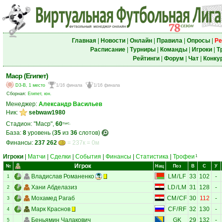
Главная
|
Новости
|
Онлайн
|
Правила
|
Опросы
|
Ре
Расписание
|
Турниры
|
Команды
|
Игроки
|
Т
Рейтинги
|
Форум
|
Чат
|
Конку
Маср (Египет)
D3-B, 1 место
1/16 финала
1/16 финала
Сборная:
Египет, юн.
Менеджер:
Александр Васильев
Ник:
sebwaw1980
Стадион: "Маср",
60
тыс.
База:
8
уровень (
35
из
36
слотов)
Финансы:
237 262
= 237к = 0м
Игроки
|
Матчи
|
Сделки
|
События
|
Финансы
|
Статистика
|
Трофеи
1
Игрок
№
Нац
Поз
В
С
У
Владислав Романенко
LM
/
LF
33
102
-
1
Хани Абделазиз
LD
/
LM
31
128
-
2
Мохамед Рагаб
CM
/
CF
30
112
-
3
Марк Краснов
CF
/
RF
32
130
-
4
Беньямин Чалакович
GK
29
132
-
5