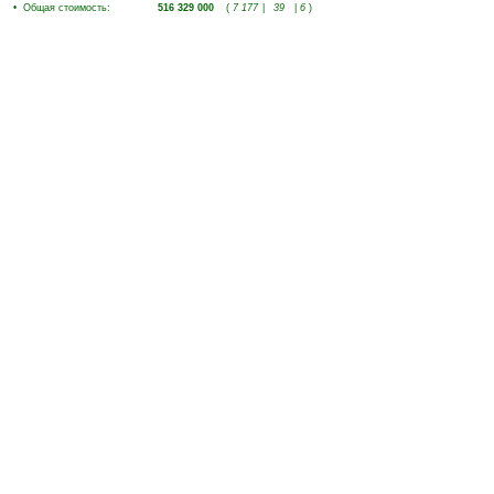
•
Общая стоимость
:
516 329 000
(
7 177
|
39
|
6
)