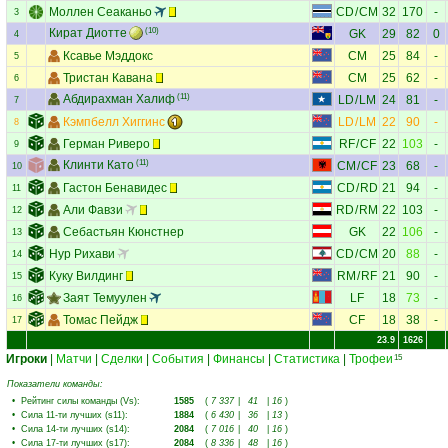
Моллен Сеаканьо
CD
/
CM
32
170
-
3
Кират Диотте
(10)
GK
29
82
0
4
Ксавье Мэддокс
CM
25
84
-
5
Тристан Кавана
CM
25
62
-
6
Абдирахман Халиф
(11)
LD
/
LM
24
81
-
7
Кэмпбелл Хиггинс
LD
/
LM
22
90
-
8
Герман Риверо
RF
/
CF
22
103
-
9
Клинти Като
(11)
CM
/
CF
23
68
-
10
Гастон Бенавидес
CD
/
RD
21
94
-
11
Али Фавзи
RD
/
RM
22
103
-
12
Себастьян Кюнстнер
GK
22
106
-
13
Нур Рихави
CD
/
CM
20
88
-
14
Куку Вилдинг
RM
/
RF
21
90
-
15
Заят Темуулен
LF
18
73
-
16
Томас Пейдж
CF
18
38
-
17
23.9
1626
Игроки
|
Матчи
|
Сделки
|
События
|
Финансы
|
Статистика
|
Трофеи
15
Показатели команды:
•
Рейтинг силы команды (Vs)
:
1585
(
7 337
|
41
|
16
)
•
Сила 11-ти лучших (s11)
:
1884
(
6 430
|
36
|
13
)
•
Сила 14-ти лучших (s14)
:
2084
(
7 016
|
40
|
16
)
•
Сила 17-ти лучших (s17)
:
2084
(
8 336
|
48
|
16
)