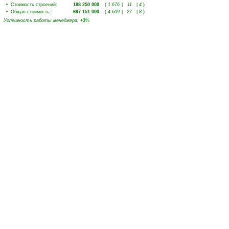
•
Стоимость строений
:
188 250 000
(
1 676
|
11
|
4
)
•
Общая стоимость
:
697 151 000
(
4 609
|
27
|
8
)
Успешность работы менеджера
:
+3
%