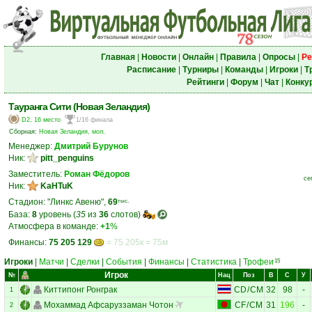
Главная
|
Новости
|
Онлайн
|
Правила
|
Опросы
|
Ре
Расписание
|
Турниры
|
Команды
|
Игроки
|
Т
Рейтинги
|
Форум
|
Чат
|
Конку
Тауранга Сити (Новая Зеландия)
D2, 16 место
1/16 финала
Сборная:
Новая Зеландия, мол.
Менеджер:
Дмитрий Бурунов
Ник:
pitt_penguins
Заместитель:
Роман Фёдоров
се
Ник:
KaHTuK
Стадион: "Линкс Авеню",
69
тыс.
База:
8
уровень (
35
из
36
слотов)
Атмосфера в команде:
+1
%
Финансы:
75 205 129
= 75 205к = 75м
Игроки
|
Матчи
|
Сделки
|
События
|
Финансы
|
Статистика
|
Трофеи
15
Игрок
№
Нац
Поз
В
С
У
Киттипонг Ронграк
CD
/
CM
32
98
-
1
Мохаммад Афсаруззаман Чотон
CF
/
CM
31
196
-
2