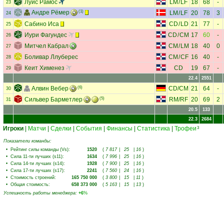
Луис Рамос
LM
/
LF
18
68
-
23
Андре Рёмер
(1)
LM
/
LF
20
78
3
24
Сабино Иса
CD
/
LD
21
77
-
25
Иури Фагундес
CD
/
CM
17
60
-
26
Митчел Кабрал
CM
/
LM
18
40
0
27
Боливар Ллуберес
CM
/
CF
16
40
-
28
Кеит Хименез
CD
19
67
-
29
22.4
2551
Алвин Вебер
(6)
CD
/
CM
21
64
-
30
Сильвер Барметлер
(5)
RM
/
RF
20
69
2
31
20.5
133
22.3
2684
Игроки
|
Матчи
|
Сделки
|
События
|
Финансы
|
Статистика
|
Трофеи
3
Показатели команды:
•
Рейтинг силы команды (Vs)
:
1520
(
7 817
|
25
|
16
)
•
Сила 11-ти лучших (s11)
:
1634
(
7 996
|
25
|
16
)
•
Сила 14-ти лучших (s14)
:
1928
(
7 900
|
25
|
16
)
•
Сила 17-ти лучших (s17)
:
2241
(
7 560
|
24
|
16
)
•
Стоимость строений
:
165 750 000
(
3 800
|
15
|
11
)
•
Общая стоимость
:
658 373 000
(
5 163
|
15
|
13
)
Успешность работы менеджера
:
+6
%