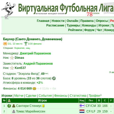
Главная
|
Новости
|
Онлайн
|
Правила
|
Опросы
|
Ре
Расписание
|
Турниры
|
Команды
|
Игроки
|
Т
Рейтинги
|
Форум
|
Чат
|
Конку
Баухер (Санто Доминго, Доминикана)
D1, 13 место
1/16 финала
Сборная:
Хорватия, нац.
Менеджер:
Дмитрий Парамонов
Ник:
Dimas
Заместитель:
Андрей Парамонов
Ник:
Ken537
9 ав
Стадион: "Эскуэла Филд",
49
тыс.
База:
8
уровень (
33
из
36
слотов)
Атмосфера в команде:
+2
%
Финансы:
4 014 669
= 4 014к = 4м
Игроки
|
Матчи
|
Сделки
|
События
|
Финансы
|
Статистика
|
Трофеи
3
Игрок
№
Нац
Поз
В
С
У
Сантери Стениус
CF
/
CM
30
166
-
1
Томас Марейниссен
CF
/
LF
29
159
-
2