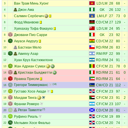
Ван Трам Минь Хуонг
LD
/
LM
28
68
-
3
Джон Ама
GK
26
132
-
4
Салмин Сербечич
LM
/
LF
27
73
0
5
Форд Мканвоке
CD
/
CM
27
129
-
6
Хуихахау Тофа Факаухо
LD
/
LM
24
95
-
7
Джовани Пио Сарри
GK
23
92
-
8
Акуаси Акуругу
CD
/
CM
22
80
-
9
Бастиан Мело
RD
/
RM
26
83
-
10
Авияху Азар
RM
/
RF
22
99
-
11
Хуан Круз Кастижилоне
RD
/
RM
24
91
-
12
Жан Адриан Сумах
CF
/
CM
21
78
0
13
Кристиан Бьяджетти
RD
/
RM
21
61
0
14
Яракна Присли
RD
/
RM
21
64
-
15
Грегори Тиммерманс
(14)
CM
/
CD
21
112
-
16
Густаво Хосе Акади
CF
/
CM
23
97
-
17
Махдам Тинга
CF
/
CM
23
91
2
18
Франки Ромеро
CF
/
CM
23
107
-
19
Реган Тамилти
(7)
CD
/
CM
20
81
-
20
Руфино Риаль
CF
/
CM
19
89
-
21
Мельвин Хосе Фиальо
CD
/
CM
20
74
-
22