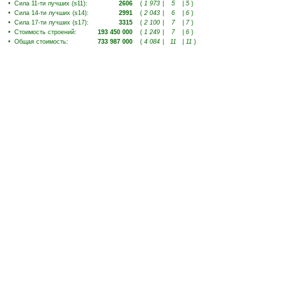
•
Сила 11-ти лучших (s11)
:
2606
(
1 973
|
5
|
5
)
•
Сила 14-ти лучших (s14)
:
2991
(
2 043
|
6
|
6
)
•
Сила 17-ти лучших (s17)
:
3315
(
2 100
|
7
|
7
)
•
Стоимость строений
:
193 450 000
(
1 249
|
7
|
6
)
•
Общая стоимость
:
733 987 000
(
4 084
|
11
|
11
)