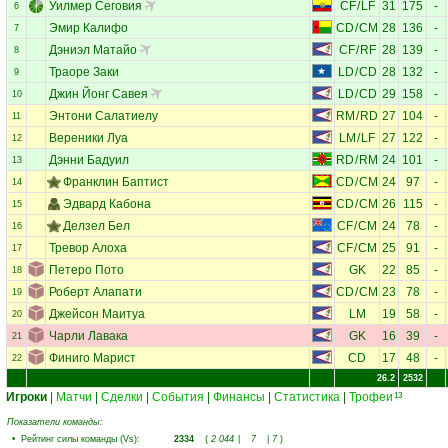
Уилмер Сеговия
CF
/
LF
31
175
-
6
Эмир Калифо
CD
/
CM
28
136
-
7
Дэниэл Матайо
CF
/
RF
28
139
-
8
Траоре Заки
LD
/
CD
28
132
-
9
Джин Йонг Савея
LD
/
CD
29
158
-
10
Энтони Салатиелу
RM
/
RD
27
104
-
11
Вереники Луа
LM
/
LF
27
122
-
12
Дэнни Бадуил
RD
/
RM
24
101
-
13
Франклин Баптист
CD
/
CM
24
97
-
14
Эдвард Кабона
CD
/
CM
26
115
-
15
Делзел Бел
CF
/
CM
24
78
-
16
Тревор Алоха
CF
/
CM
25
91
-
17
Петеро Пото
GK
22
85
-
18
Роберт Алапати
CD
/
CM
23
78
-
19
Джейсон Маитуа
LM
19
58
-
20
Чарли Лавака
GK
16
39
-
21
Финиго Марист
CD
17
48
-
22
26.2
2532
Игроки
|
Матчи
|
Сделки
|
События
|
Финансы
|
Статистика
|
Трофеи
13
Показатели команды:
•
Рейтинг силы команды (Vs)
:
2334
(
2 044
|
7
|
7
)