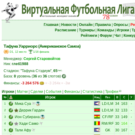
Главная
|
Новости
|
Онлайн
|
Правила
|
Опросы
|
Ре
Расписание
|
Турниры
|
Команды
|
Игроки
|
Т
Рейтинги
|
Форум
|
Чат
|
Конку
Тафуна Уарриорс (Американское Самоа)
D1, 12 место
1/16 финала
Менеджер:
Сергей Старовойтов
Ник:
глеб1988
Стадион: "Тафуна Стэдиум",
65
тыс.
База:
8
уровень (
36
из
36
слотов)
Финансы:
-3 264 576
= -3 264к = -3м
Игроки
|
Матчи
|
Сделки
|
События
|
Финансы
|
Статистика
|
Трофеи
13
Игрок
№
Нац
Поз
В
С
У
Мика Суа
LD
/
LM
34
163
-
1
Деррик Гарден
LD
/
LM
32
133
-
2
Ион Субирана
CF
/
RF
33
149
-
3
Хади Сакко
RM
/
RF
30
164
-
4
Тали Афу
GK
30
167
-
5