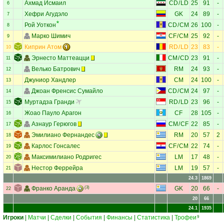
Ахмад Исмаил
CD
/
LD
25
91
-
6
Хефри Агудэло
GK
24
89
-
7
Рой Уоткон
CD
/
CM
26
100
-
8
Марко Шимич
CF
/
CM
25
92
-
9
Киприн Атом
RD
/
LD
23
83
-
10
Эрнесто Маттеацци
CM
/
CD
23
91
-
11
Велько Батрович
RM
24
93
-
12
Джуниор Хандлер
CM
24
100
-
13
Джоан Френсис Сумайло
CD
/
CM
24
97
-
14
Муртадза Гранди
RD
/
LD
23
96
-
15
Жоао Пауло Арагон
CF
28
105
-
16
Азнаур Герюгов
CM
/
CF
22
85
-
17
Эмилиано Фернандес
RM
20
57
2
18
Карлос Гонсалес
CF
/
CM
22
74
-
19
Максимилиано Родригес
LM
17
48
-
20
Нестор Феррейра
LM
19
57
-
21
24.3
1869
Франко Аранда
(3)
GK
20
66
-
22
20
66
24.1
1935
Игроки
|
Матчи
|
Сделки
|
События
|
Финансы
|
Статистика
|
Трофеи
9