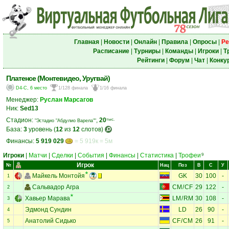
Главная
|
Новости
|
Онлайн
|
Правила
|
Опросы
|
Ре
Расписание
|
Турниры
|
Команды
|
Игроки
|
Т
Рейтинги
|
Форум
|
Чат
|
Конку
Платенсе (Монтевидео, Уругвай)
D4-C, 6 место
1/128 финала
1/16 финала
Менеджер:
Руслан Марсагов
Ник:
Sed13
Стадион:
,
20
тыс.
"Эстадио "Абдулио Варела""
База:
3
уровень (
12
из
12
слотов)
Финансы:
5 919 029
= 5 919к = 5м
Игроки
|
Матчи
|
Сделки
|
События
|
Финансы
|
Статистика
|
Трофеи
9
Игрок
№
Нац
Поз
В
С
У
Майкель Монтойя
GK
30
100
-
1
Сальвадор Агра
CM
/
CF
29
122
-
2
Хавьер Марава
LM
/
RM
30
108
-
3
Эдмонд Сундин
LD
26
90
-
4
Анатолий Сидько
CF
/
CM
26
91
-
5