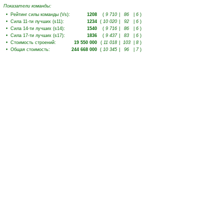
Показатели команды:
•
Рейтинг силы команды (Vs)
:
1208
(
9 710
|
86
|
6
)
•
Сила 11-ти лучших (s11)
:
1234
(
10 020
|
92
|
6
)
•
Сила 14-ти лучших (s14)
:
1540
(
9 716
|
86
|
6
)
•
Сила 17-ти лучших (s17)
:
1836
(
9 437
|
83
|
6
)
•
Стоимость строений
:
19 550 000
(
11 018
|
103
|
8
)
•
Общая стоимость
:
244 668 000
(
10 345
|
96
|
7
)