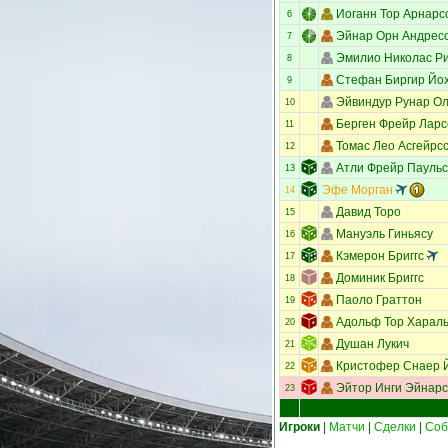
Иоганн Тор Арнарс
6
Эйнар Орн Андрес
7
Эмилио Николас Р
8
Стефан Биргир Йо
9
Эйвиндур Рунар О
10
Берген Фрейр Ларс
11
Томас Лео Асгейрс
12
Атли Фрейр Пауль
13
Эфе Морган
14
Давид Торо
15
Мануэль Гиньясу
16
Кэмерон Бриггс
17
Доминик Бриггс
18
Паоло Граттон
19
Адольф Тор Харал
20
Душан Лукич
21
Кристофер Снаер 
22
Эйтор Инги Эйнар
23
Игроки
|
Матчи
|
Сделки
|
Соб