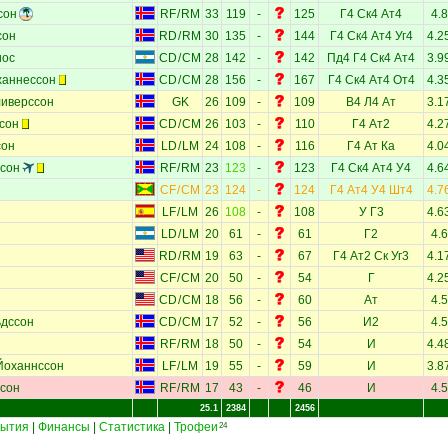
сон
RF
/
RM
33
119
-
125
Г4
Ск4
Ат4
4.8
сон
RD
/
RM
30
135
-
144
Г4
Ск4
Ат4
Уг4
4.2
иос
CD
/
CM
28
142
-
142
Пд4
Г4
Ск4
Ат4
3.9
ханнессон
CD
/
CM
28
156
-
167
Г4
Ск4
Ат4
От4
4.3
ливерссон
GK
26
109
-
109
В4
Л4
Ат
3.1
сон
CD
/
CM
26
103
-
110
Г4
Ат2
4.2
сон
LD
/
LM
24
108
-
116
Г4
Ат
Ка
4.0
ссон
RF
/
RM
23
123
-
123
Г4
Ск4
Ат4
У4
4.6
CF
/
CM
23
124
-
124
Г4
Ат4
У4
Шт4
4.7
LF
/
LM
26
108
-
108
У
Г3
4.6
LD
/
LM
20
61
-
61
Г2
4.6
RD
/
RM
19
63
-
67
Г4
Ат2
Ск
Уг3
4.1
CF
/
CM
20
50
-
54
Г
4.2
CD
/
CM
18
56
-
60
Ат
4.5
ьдссон
CD
/
CM
17
52
-
56
И2
4.5
RF
/
RM
18
50
-
54
И
4.4
Йоханнссон
LF
/
LM
19
55
-
59
И
3.8
ссон
RF
/
RM
17
43
-
46
И
4.5
25.1
2384
2456
ытия
|
Финансы
|
Статистика
|
Трофеи
24