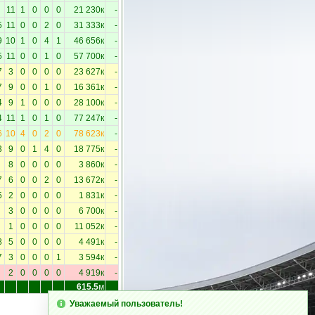
11
1
0
0
0
21 230к
-
5
11
0
0
2
0
31 333к
-
9
10
1
0
4
1
46 656к
-
5
11
0
0
1
0
57 700к
-
7
3
0
0
0
0
23 627к
-
7
9
0
0
1
0
16 361к
-
4
9
1
0
0
0
28 100к
-
4
11
1
0
1
0
77 247к
-
6
10
4
0
2
0
78 623к
-
3
9
0
1
4
0
18 775к
-
8
0
0
0
0
3 860к
-
7
6
0
0
2
0
13 672к
-
5
2
0
0
0
0
1 831к
-
3
0
0
0
0
6 700к
-
1
0
0
0
0
11 052к
-
8
5
0
0
0
0
4 491к
-
7
3
0
0
0
1
3 594к
-
2
0
0
0
0
4 919к
-
615.5
м
Уважаемый пользователь!