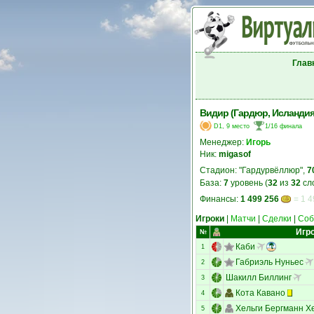
Глав
Видир (Гардюр, Исландия
D1, 9 место
1/16 финала
Менеджер:
Игорь
Ник:
migasof
Стадион: "Гардурвёллюр",
7
База:
7
уровень (
32
из
32
сл
Финансы:
1 499 256
= 1 4
Игроки
|
Матчи
|
Сделки
|
Соб
Игр
№
Каби
1
Габриэль Нуньес
2
Шакилл Биллинг
3
Кота Кавано
4
Хельги Бергманн Х
5