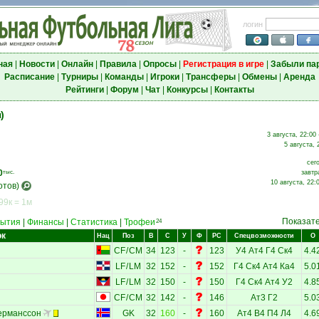
логин
ная
|
Новости
|
Онлайн
|
Правила
|
Опросы
|
Регистрация в игре
|
Забыли па
Расписание
|
Турниры
|
Команды
|
Игроки
|
Трансферы
|
Обмены
|
Аренда
Рейтинги
|
Форум
|
Чат
|
Конкурсы
|
Контакты
)
3 августа, 22:00
5 августа, 
сег
0
тыс.
завтр
10 августа, 22:
отов)
99к = 1м
Показат
ытия
|
Финансы
|
Статистика
|
Трофеи
24
ок
Нац
Поз
В
С
У
Ф
РС
Спецвозможности
О
CF
/
CM
34
123
-
123
У4
Ат4
Г4
Ск4
4.4
LF
/
LM
32
152
-
152
Г4
Ск4
Ат4
Ка4
5.0
LF
/
LM
32
150
-
150
Г4
Ск4
Ат4
У2
4.8
CF
/
CM
32
142
-
146
Ат3
Г2
5.0
ерманссон
GK
32
160
-
160
Ат4
В4
П4
Л4
4.6