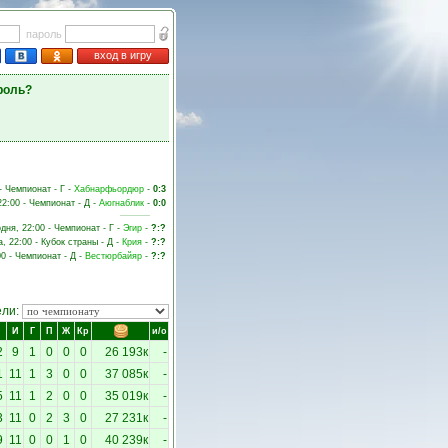
пароль
вход в игру
роль?
 - Чемпионат - Г -
Хабнарфьордюр
-
0:3
22:00 - Чемпионат - Д -
Аюгнаблик
-
0:0
одня, 22:00 - Чемпионат - Г -
Эгир
-
?:?
а, 22:00 - Кубок страны - Д -
Крия
-
?:?
00 - Чемпионат - Д -
Вестюрбайяр
-
?:?
ели:
И
Г
П
Ж
Кр
и/о
2
9
1
0
0
0
26 193к
-
1
11
1
3
0
0
37 085к
-
5
11
1
2
0
0
35 019к
-
3
11
0
2
3
0
27 231к
-
9
11
0
0
1
0
40 239к
-