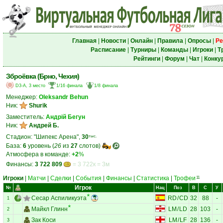
Главная
|
Новости
|
Онлайн
|
Правила
|
Опросы
|
Ре
Расписание
|
Турниры
|
Команды
|
Игроки
|
Т
Рейтинги
|
Форум
|
Чат
|
Конку
Зброёвка (Брно, Чехия)
D3-A, 3 место
1/16 финала
1/8 финала
Менеджер:
Oleksandr Behun
Ник:
Shurik
Заместитель:
Андрій Бегун
Ник:
Андрей Б.
Стадион: "Шипекс Арена",
30
тыс.
База:
6
уровень (
26
из
27
слотов)
Атмосфера в команде:
+2
%
Финансы:
3 722 809
= 3 722к = 3м
Игроки
|
Матчи
|
Сделки
|
События
|
Финансы
|
Статистика
|
Трофеи
11
Игрок
№
Нац
Поз
В
С
У
Сесар Аспиликуэта
RD
/
CD
32
88
-
1
Майкл Глинн
LM
/
LD
28
103
-
2
Зак Коси
LM
/
LF
28
136
-
3