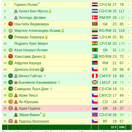
Гарино Ролан
CF
/
CM
27
78
-
4
Хилал Бен Мусса
CD
/
CM
25
117
-
5
Уилладс Делвин
RM
/
RF
28
132
-
6
Нантиба Виджевира
GK
23
85
-
7
Марлон Александер Исама
RD
/
RM
31
118
-
8
Рикардо Херрера
LD
/
LM
22
81
-
9
Родриго Луис Макул
CF
/
CM
25
139
-
10
Кази Назрул Ислам
GK
31
128
-
11
Хаиссама Дихел
RD
/
RM
23
72
-
12
Абдулах Каунда
RM
21
67
-
13
Даниэль Бочек
CF
28
68
0
14
Мичел Гайтан
CM
/
CF
19
69
-
15
Бьенвеню Канакимана
LM
/
LF
19
73
-
16
Савидхан Луал-Дэнг
CD
/
CM
19
59
-
17
Иржи Тексл
CM
/
CD
17
44
-
18
Ян Юрошка
CD
18
47
-
19
Адам Грдина
GK
16
37
-
20
Эйрик Викне
CD
/
CM
26
88
-
21
Тадеаш Вахоушек
RF
19
57
-
22
23.9
1886