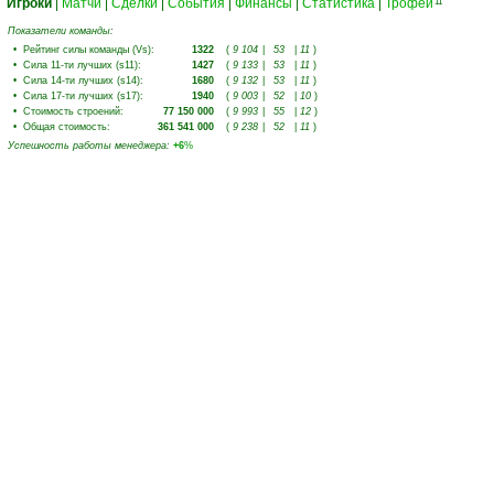
Игроки
|
Матчи
|
Сделки
|
События
|
Финансы
|
Статистика
|
Трофеи
11
Показатели команды:
•
Рейтинг силы команды (Vs)
:
1322
(
9 104
|
53
|
11
)
•
Сила 11-ти лучших (s11)
:
1427
(
9 133
|
53
|
11
)
•
Сила 14-ти лучших (s14)
:
1680
(
9 132
|
53
|
11
)
•
Сила 17-ти лучших (s17)
:
1940
(
9 003
|
52
|
10
)
•
Стоимость строений
:
77 150 000
(
9 993
|
55
|
12
)
•
Общая стоимость
:
361 541 000
(
9 238
|
52
|
11
)
Успешность работы менеджера
:
+6
%