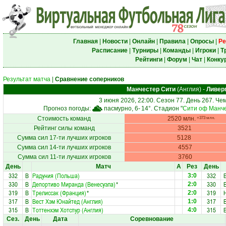
Главная
|
Новости
|
Онлайн
|
Правила
|
Опросы
|
Ре
Расписание
|
Турниры
|
Команды
|
Игроки
|
Т
Рейтинги
|
Форум
|
Чат
|
Конку
Результат матча
|
Сравнение соперников
Манчестер Сити
(Англия)
-
Ливер
3 июня 2026, 22:00. Сезон 77. День 267. Ч
Прогноз погоды:
пасмурно, 6-
14°
. Стадион "
Сити оф Манч
Стоимость команд
2520 млн.
+373 млн.
Рейтинг силы команд
3521
Сумма сил 17-ти лучших игроков
5128
Сумма сил 14-ти лучших игроков
4557
Сумма сил 11-ти лучших игроков
3760
День
Матч
А
Рез
День
332
В
Радуния (Польша)
332
3:0
330
В
Депортиво Миранда (Венесуэла)
*
330
2:0
319
В
Трелиссак (Франция)
*
319
2:0
317
В
Вест Хэм Юнайтед (Англия)
317
1:0
315
В
Тоттенхэм Хотспур (Англия)
315
4:0
Сез.
День
Дата
Соревнование