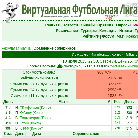
Главная
|
Новости
|
Онлайн
|
Правила
|
Опросы
|
Ре
Расписание
|
Турниры
|
Команды
|
Игроки
|
Т
Рейтинги
|
Форум
|
Чат
|
Конку
Результат матча
|
Сравнение соперников
Исмаэль
(Импфондо, Конго)
-
Мбале
10 июля 2025, 22:00. Сезон 74. День 25.
Ку
Прогноз погоды:
пасмурно, 5-
11°
. Стадион "
Исмаэль Импф
Стоимость команд
907 млн.
4
Рейтинг силы команд
2319
+168
Сумма сил 17-ти лучших игроков
3327
+242
Сумма сил 14-ти лучших игроков
2998
+214
Сумма сил 11-ти лучших игроков
2528
+184
День
Матч
А
Рез
День
317
Н
ФК Африкан (Конго)
332
1:1
315
П
Кибангу (Конго)
330
1:2
313
В
Понтенегрин (Конго)
319
2:1
310
Н
Отохо (Конго)
317
1:1
308
В
КНФФ (Конго)
*
315
2:0
Сез.
День
Дата
Соревнование