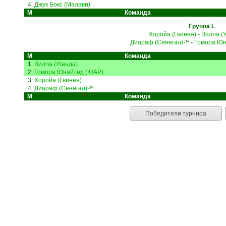
4.
Джук Бокс (Малави)
М
Команда
Группа L
Хоройа (Гвинея)
-
Вилла (У
Диараф (Сенегал)
-
Гомора Юн
ЛЧ
М
Команда
1.
Вилла (Уганда)
2.
Гомора Юнайтед (ЮАР)
3.
Хоройа (Гвинея)
4.
Диараф (Сенегал)
ЛЧ
М
Команда
Победители турнира