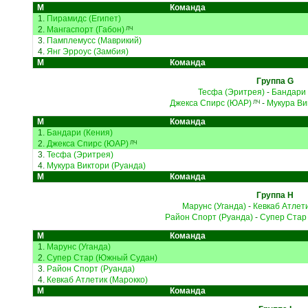
М
Команда
1.
Пирамидс (Египет)
2.
Мангаспорт (Габон)
ЛЧ
3.
Памплемусс (Маврикий)
4.
Янг Эрроус (Замбия)
М
Команда
Группа G
Тесфа (Эритрея)
-
Бандари 
Джекса Спирс (ЮАР)
-
Мукура Ви
ЛЧ
М
Команда
1.
Бандари (Кения)
2.
Джекса Спирс (ЮАР)
ЛЧ
3.
Тесфа (Эритрея)
4.
Мукура Виктори (Руанда)
М
Команда
Группа H
Марунс (Уганда)
-
Кевкаб Атлети
Район Спорт (Руанда)
-
Супер Стар
М
Команда
1.
Марунс (Уганда)
2.
Супер Стар (Южный Судан)
3.
Район Спорт (Руанда)
4.
Кевкаб Атлетик (Марокко)
М
Команда