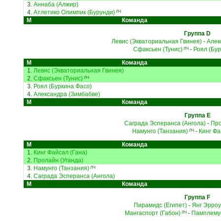
3.
Аннаба (Алжир)
4.
Атлетико Олимпик (Бурунди)
ЛЧ
М
Команда
Группа D
Левис (Экваториальная Гвинея)
-
Алек
Сфаксьен (Тунис)
-
Роял (Бур
ЛЧ
М
Команда
1.
Левис (Экваториальная Гвинея)
2.
Сфаксьен (Тунис)
ЛЧ
3.
Роял (Буркина Фасо)
4.
Александра (Зимбабве)
М
Команда
Группа E
Саграда Эсперанса (Ангола)
-
Про
Намунго (Танзания)
-
Кинг Фа
ЛЧ
М
Команда
1.
Кинг Файсал (Гана)
2.
Пролайн (Уганда)
3.
Намунго (Танзания)
ЛЧ
4.
Саграда Эсперанса (Ангола)
М
Команда
Группа F
Пирамидс (Египет)
-
Янг Эрроу
Мангаспорт (Габон)
-
Памплемус
ЛЧ