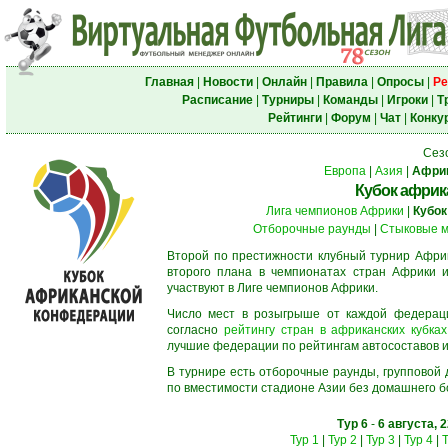
Главная
|
Новости
|
Онлайн
|
Правила
|
Опросы
|
Ре
Расписание
|
Турниры
|
Команды
|
Игроки
|
Т
Рейтинги
|
Форум
|
Чат
|
Конку
Сез
Европа
|
Азия
|
Афри
Кубок африк
Лига чемпионов Африки
|
Кубок
Отборочные раунды
|
Стыковые м
Второй по престижности клубный турнир Африк
второго плана в чемпионатах стран Африки и
участвуют в Лиге чемпионов Африки.
Число мест в розыгрыше от каждой федерац
согласно
рейтингу стран в африканских кубках
лучшие федерации по рейтингам автосоставов и f
В турнире есть отборочные раунды, групповой
по вместимости стадионе Азии без домашнего бо
Тур 6
-
6 августа, 
Тур 1
|
Тур 2
|
Тур 3
|
Тур 4
|
Т