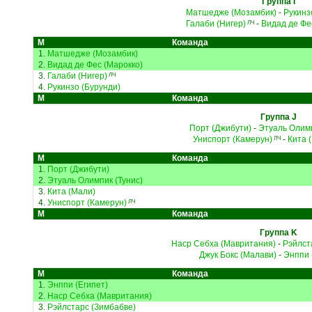
Группа I
Матшедже (Мозамбик)
-
Рукинз
Галаби (Нигер)
-
Видад де Фе
ЛЧ
М
Команда
1.
Матшедже (Мозамбик)
2.
Видад де Фес (Марокко)
3.
Галаби (Нигер)
ЛЧ
4.
Рукинзо (Бурунди)
М
Команда
Группа J
Порт (Джибути)
-
Этуаль Олимп
Униспорт (Камерун)
-
Кита 
ЛЧ
М
Команда
1.
Порт (Джибути)
2.
Этуаль Олимпик (Тунис)
3.
Кита (Мали)
4.
Униспорт (Камерун)
ЛЧ
М
Команда
Группа K
Наср Себха (Мавритания)
-
Рэйлст
Джук Бокс (Малави)
-
Энппи 
М
Команда
1.
Энппи (Египет)
2.
Наср Себха (Мавритания)
3.
Рэйлстарс (Зимбабве)