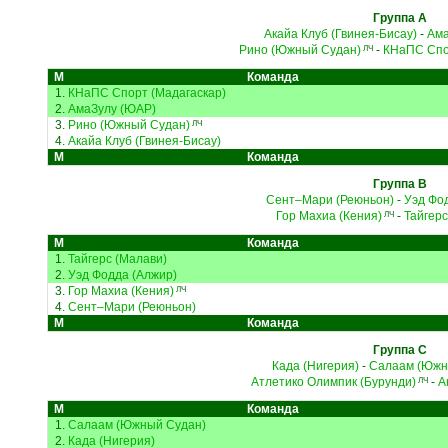
Группа A
Акайа Клуб (Гвинея-Бисау)
-
Ама
Рино (Южный Судан)
-
КНаПС Спо
ЛЧ
М
Команда
1.
КНаПС Спорт (Мадагаскар)
2.
АмаЗулу (ЮАР)
3.
Рино (Южный Судан)
ЛЧ
4.
Акайа Клуб (Гвинея-Бисау)
М
Команда
Группа B
Сент–Мари (Реюньон)
-
Уэд Фо
Гор Махиа (Кения)
-
Тайгерс
ЛЧ
М
Команда
1.
Тайгерс (Малави)
2.
Уэд Фодда (Алжир)
3.
Гор Махиа (Кения)
ЛЧ
4.
Сент–Мари (Реюньон)
М
Команда
Группа C
Када (Нигерия)
-
Салаам (Южн
Атлетико Олимпик (Бурунди)
-
А
ЛЧ
М
Команда
1.
Салаам (Южный Судан)
2.
Када (Нигерия)