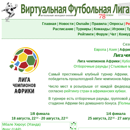
Главная
|
Новости
|
Онлайн
|
Правила
|
Опросы
|
Ре
Расписание
|
Турниры
|
Команды
|
Игроки
|
Т
Рейтинги
|
Форум
|
Чат
|
Конку
Сез
Европа
|
Азия
|
Афри
Лига ч
Лига чемпионов Африки
|
Кубо
Отборочные раунды
|
Стыковые 
Самый престижный клубный турнир Африки,
победитель прошлогодней Лиги чемпионов Афри
Число мест в розыгрыше от каждой федерац
согласно
рейтингу стран в африканских кубках
.
В турнире есть отборочные раунды, групповой
стадионе Африки без домашнего бонуса. [
Полны
1/8 финала
1/4 финала
18 августа, 22
-
20 августа, 22
25 августа, 22
-
27 авгу
00
00
00
Мбале Хироус (Уганда)
?
?
Форс (ЦАР)
?
?