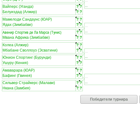
...
...
Вайперс (Уганда)
?
?
Белуиздад (Алжир)
?
?
Мамелоди Сандаунс (ЮАР)
?
?
Ядах (Зимбабве)
?
?
...
...
Авенир Спортив де Ла Марса (Тунис)
?
?
Мвана Африка (Зимбабве)
?
?
Колеа (Алжир)
?
?
Мбабане Своллоуз (Эсватини)
?
?
...
...
Юнион Спортинг (Бурунди)
?
?
Ушуру (Кения)
?
?
Амаварара (ЮАР)
?
?
Бафинг (Гвинея)
?
?
...
...
Сильвер Страйкерс (Малави)
?
?
Нкана (Замбия)
?
?
Победители турнира