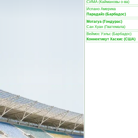
СИМА (Каймановы о-ва)
Испано Америка
Парадайз (Барбадос)
Мотагуа (Гондурас)
Сан Хуан (Гватемала)
Веймос Уэльс (Барбадос)
Коннектикут Хаскис (США)