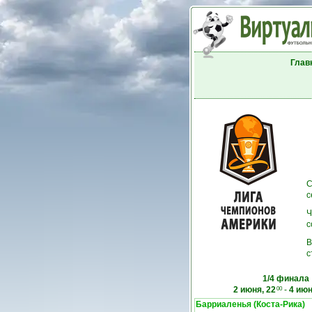
Глав
С
с
Ч
с
В
с
1/4 финала
2 июня, 22
-
4 июн
00
Барриаленья (Коста-Рика)