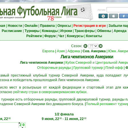
логин
ная
|
Новости
|
Онлайн
|
Правила
|
Опросы
|
Регистрация в игре
|
Забыли па
Расписание
|
Турниры
|
Команды
|
Игроки
|
Трансферы
|
Обмены
|
Аренда
Рейтинги
|
Форум
|
Чат
|
Конкурсы
|
Контакты
Сезон:
Европа
|
Азия
|
Африка
|
Сев. Америка
|
Южн. Амери
Лига чемпионов Америки
Лига чемпионов Америки
|
Кубок Северной и Центральной Амер
Отборочные раунды
|
Групповой турнир
|
Плей-офф
|
Ф
амый престижный клубный турнир Северной Америки, куда попадают л
езона и победитель прошлогодней Лиги чемпионов Америки.
исло мест в розыгрыше от каждой федерации и стартовый этап для ка
огласно
рейтингу стран в североамериканских кубках
.
 турнире есть отборочные раунды, групповой двухкруговой турнир, раунды
тадионе Северной Америки без домашнего бонуса. [
Полный регламент турни
1/2 финала
я, 22
9 июня, 22
-
11 июня, 22
00
00
00
2
0