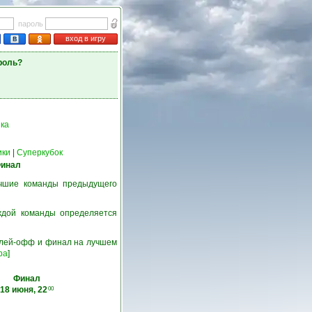
пароль
вход в игру
роль?
ка
ики
|
Суперкубок
инал
учшие команды предыдущего
ждой команды определяется
 плей-офф и финал на лучшем
ра
]
Финал
18 июня, 22
00