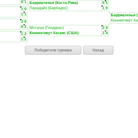
0
1
Барриаленья (Коста-Рика)
0
1
Парадайз (Барбадос)
1
0
1
0
1
1
Барриаленья (
Коннектикут Х
3
0
0
2
Мотагуа (Гондурас)
2
0
Коннектикут Хаскис (США)
1
4
1
2
1
2
Победители турнира
Назад