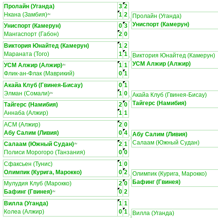
Пролайн (Уганда)
3
2
Нкана (Замбия)
1
2
ЛЧ
Пролайн (Уганда)
Униспорт (Камерун)
Униспорт (Камерун)
0
3
Мангаспорт (Габон)
2
0
Виктория Юнайтед (Камерун)
1
2
Мараната (Того)
1
1
Виктория Юнайтед (Камерун)
УСМ Алжир (Алжир)
УСМ Алжир (Алжир)
1
1
ЛЧ
Флик-ан-Флак (Маврикий)
0
1
Акайа Клуб (Гвинея-Бисау)
0
1
Элман (Сомали)
1
0
ЛЧ
Акайа Клуб (Гвинея-Бисау)
Тайгерс (Намибия)
Тайгерс (Намибия)
2
0
Аннаба (Алжир)
1
1
АСМ (Алжир)
2
0
Абу Салим (Ливия)
0
4
Абу Салим (Ливия)
Салаам (Южный Судан)
Салаам (Южный Судан)
2
1
ЛЧ
Полиси Морогоро (Танзания)
0
0
Сфаксьен (Тунис)
1
0
Олимпик (Курига, Марокко)
0
2
Олимпик (Курига, Марокко)
Бафинг (Гвинея)
Мулудия Клуб (Марокко)
2
0
Бафинг (Гвинея)
0
2
ЛЧ
Вилла (Уганда)
1
1
Колеа (Алжир)
0
1
Вилла (Уганда)