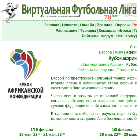
Главная
|
Новости
|
Онлайн
|
Правила
|
Опросы
|
Ре
Расписание
|
Турниры
|
Команды
|
Игроки
|
Т
Рейтинги
|
Форум
|
Чат
|
Конку
Сез
Европа
|
Азия
|
Афри
Кубок африк
Лига чемпионов Африки
|
Кубок
Отборочные раунды
|
Стыковые 
Второй по престижности клубный турнир Африк
второго плана в чемпионатах стран Африки и
участвуют в Лиге чемпионов Африки.
Число мест в розыгрыше от каждой федерац
согласно
рейтингу стран в африканских кубках
лучшие федерации по рейтингам автосоставов и f
В турнире есть отборочные раунды, групповой
по вместимости стадионе Азии без домашнего бо
1/16 финала
1/8 финала
19 мая, 22
-
21 мая, 22
26 мая, 22
-
28 мая,
00
00
00