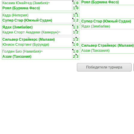
Роял (Буркина Фасо)
Касама Юнайтед (Замбия)
1
0
ЛЧ
Роял (Буркина Фасо)
1
0
Када (Нигерия)
1
1
Супер Стар (Южный Судан)
1
2
Супер Стар (Южный Судан)
Ядах (Зимбабве)
Ядах (Зимбабве)
1
3
Каджи Спорт Академи (Камерун)
1
2
ЛЧ
Сильвер Страйкерс (Малави)
1
2
Юнион Спортинг (Бурунди)
1
0
Сильвер Страйкерс (Малави)
Азам (Танзания)
Голден Биз (Намибия)
1
0
ЛЧ
Азам (Танзания)
2
3
Победители турнира