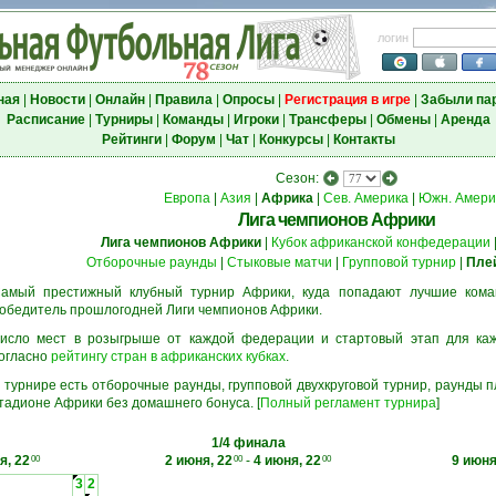
логин
ная
|
Новости
|
Онлайн
|
Правила
|
Опросы
|
Регистрация в игре
|
Забыли па
Расписание
|
Турниры
|
Команды
|
Игроки
|
Трансферы
|
Обмены
|
Аренда
Рейтинги
|
Форум
|
Чат
|
Конкурсы
|
Контакты
Сезон:
Европа
|
Азия
|
Африка
|
Сев. Америка
|
Южн. Амери
Лига чемпионов Африки
Лига чемпионов Африки
|
Кубок африканской конфедерации
Отборочные раунды
|
Стыковые матчи
|
Групповой турнир
|
Пле
амый престижный клубный турнир Африки, куда попадают лучшие кома
обедитель прошлогодней Лиги чемпионов Африки.
исло мест в розыгрыше от каждой федерации и стартовый этап для ка
огласно
рейтингу стран в африканских кубках
.
 турнире есть отборочные раунды, групповой двухкруговой турнир, раунды
тадионе Африки без домашнего бонуса. [
Полный регламент турнира
]
1/4 финала
я, 22
2 июня, 22
-
4 июня, 22
9 июня
00
00
00
3
2