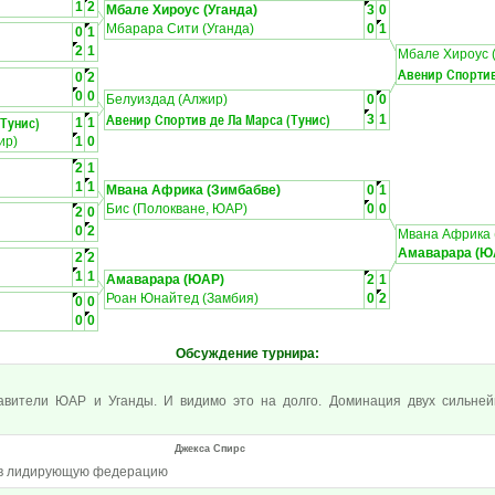
1
2
Мбале Хироус (Уганда)
3
0
Мбарара Сити (Уганда)
0
1
0
1
2
1
Мбале Хироус (
Авенир Спортив
0
2
0
0
Белуиздад (Алжир)
0
0
Авенир Спортив де Ла Марса (Тунис)
3
1
(Тунис)
1
1
ир)
1
0
2
1
1
1
Мвана Африка (Зимбабве)
0
1
Бис (Полокване, ЮАР)
0
0
2
0
0
2
Мвана Африка 
Амаварара (Ю
2
2
1
1
Амаварара (ЮАР)
2
1
Роан Юнайтед (Замбия)
0
2
0
0
0
0
Обсуждение турнира
:
тавители ЮАР и Уганды. И видимо это на долго. Доминация двух сильн
Джекса Спирс
 в лидирующую федерацию