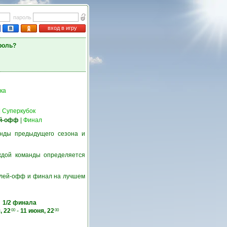
пароль
вход в игру
роль?
ка
|
Суперкубок
й-офф
|
Финал
нды предыдущего сезона и
ждой команды определяется
 плей-офф и финал на лучшем
1/2 финала
, 22
-
11 июня, 22
00
00