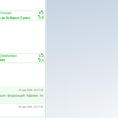
Уганда)
0
1
 де Ла Марса (Тунис)
1
0
(Зимбабве)
1
2
АР)
2
1
28 мая 2026, 10:47:34
ейших федераций Африки не
29 мая 2026, 22:17:45