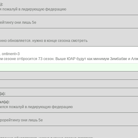
):
я пожалуй в лидирующую федерацию
ейтингу они лишь 5е
анно обновляется. нужно в конце сезона смотреть
.. ontinent=3
м сезоне отбросится 73 сезон. Выше ЮАР будут как минимум Зимбабве и Алж
а):
ал(а):
ился пожалуй в лидирующую федерацию
ирорейтингу они лишь 5е