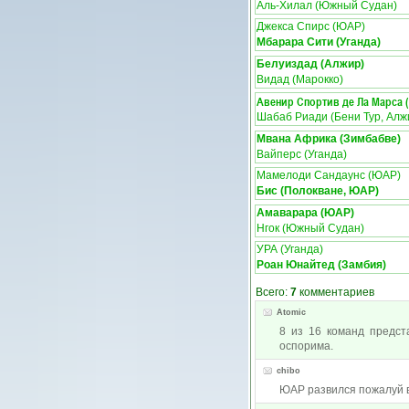
Аль-Хилал (Южный Судан)
Джекса Спирс (ЮАР)
Мбарара Сити (Уганда)
Белуиздад (Алжир)
Видад (Марокко)
Авенир Спортив де Ла Марса 
Шабаб Риади (Бени Тур, Алж
Мвана Африка (Зимбабве)
Вайперс (Уганда)
Мамелоди Сандаунс (ЮАР)
Бис (Полокване, ЮАР)
Амаварара (ЮАР)
Нгок (Южный Судан)
УРА (Уганда)
Роан Юнайтед (Замбия)
Всего:
7
комментариев
Atomic
8 из 16 команд предс
оспорима.
chibo
ЮАР развился пожалуй