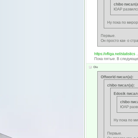
chibo писал(а
ЮАР развилс
Ну пока по мирор
Первые.
Он просто как- о стр
https://vfliga.net/statistics
.
Пока пятые. В следующе
Ole
Offworld писал(а):
chibo писал(а):
Edosik писал(
chibo пис
ЮАР разв
Ну пока по м
Первые.