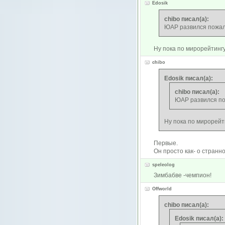
Edosik
chibo писал(а):
ЮАР развился пожа
Ну пока по мирорейтинг
chibo
Edosik писал(а):
chibo писал(а):
ЮАР развился п
Ну пока по мирорейт
Первые.
Он просто как- о странн
speleolog
Зимбабве -чемпион!
Offworld
chibo писал(а):
Edosik писал(а):