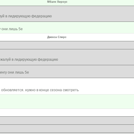
Мбале Хироус
луй в лидирующую федерацию
у они лишь 5е
Джекса Спирс
ожалуй в лидирующую федерацию
ингу они лишь 5е
о обновляется. нужно в конце сезона смотреть