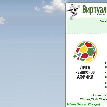
Глав
С
п
Ч
с
В
с
1/8 финала
26 мая, 22
-
28 ма
00
Мбале Хироус (Уганда)