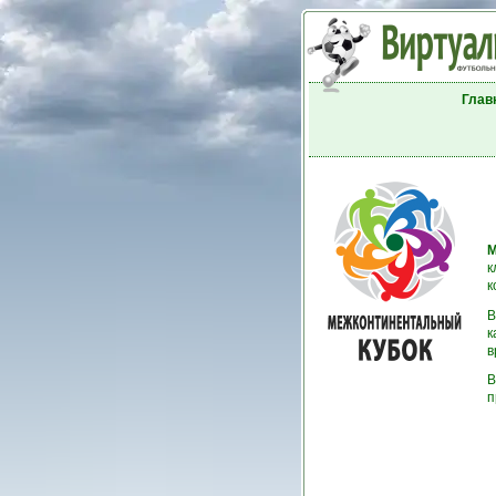
Глав
М
к
к
В
к
в
В
п