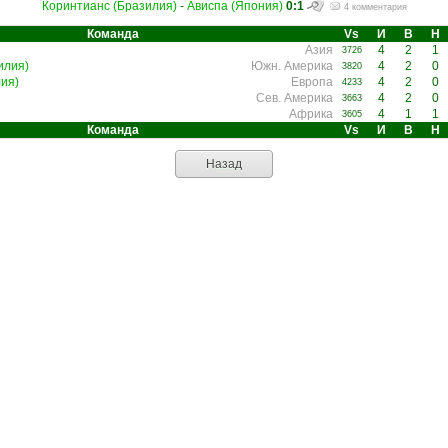
Коринтианс (Бразилия)
-
Ависпа (Япония)
0:1
4 комментария
Команда
Vs
И
В
Н
Азия
4
2
1
3726
илия)
Южн. Америка
4
2
0
3820
ия)
Европа
4
2
0
4233
Сев. Америка
4
2
0
3663
Африка
4
1
1
3605
Команда
Vs
И
В
Н
Назад