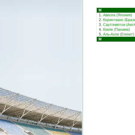
М
1.
Ависпа (Япония)
2.
Коринтианс (Браз
3.
Саутгемптон (Англ
4.
Кокле (Панама)
5.
Аль-Ахли (Египет)
М