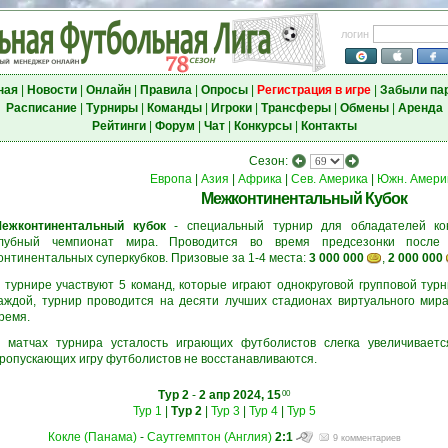
логин
ная
|
Новости
|
Онлайн
|
Правила
|
Опросы
|
Регистрация в игре
|
Забыли па
Расписание
|
Турниры
|
Команды
|
Игроки
|
Трансферы
|
Обмены
|
Аренда
Рейтинги
|
Форум
|
Чат
|
Конкурсы
|
Контакты
Сезон:
Европа
|
Азия
|
Африка
|
Сев. Америка
|
Южн. Амери
Межконтинентальный Кубок
ежконтинентальный кубок
- специальный турнир для обладателей кон
лубный чемпионат мира. Проводится во время предсезонки после 
онтинентальных суперкубков. Призовые за 1-4 места:
3 000 000
,
2 000 000
 турнире участвуют 5 команд, которые играют однокруговой групповой турн
аждой, турнир проводится на десяти лучших стадионах виртуального мира
ремя.
 матчах турнира усталость играющих футболистов слегка увеличиваетс
ропускающих игру футболистов не восстанавливаются.
Тур 2
-
2 апр 2024, 15
00
Тур 1
|
Тур 2
|
Тур 3
|
Тур 4
|
Тур 5
Кокле (Панама)
-
Саутгемптон (Англия)
2:1
9 комментариев