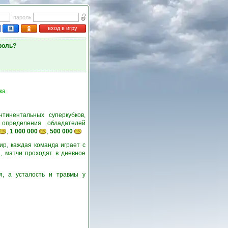
пароль
вход в игру
роль?
ка
тинентальных суперкубков,
определения обладателей
,
1 000 000
,
500 000
ир, каждая команда играет с
, матчи проходят в дневное
я, а усталость и травмы у