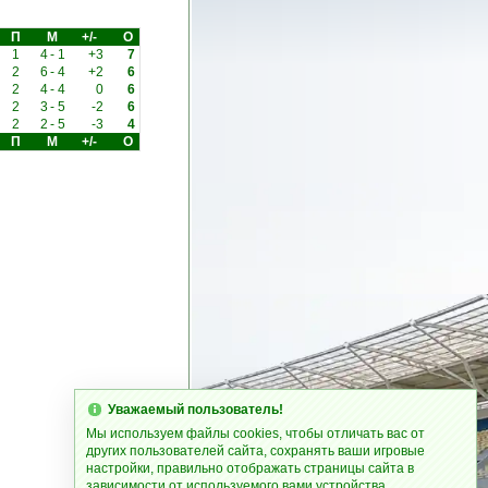
П
М
+/-
О
1
4
-
1
+3
7
2
6
-
4
+2
6
2
4
-
4
0
6
2
3
-
5
-2
6
2
2
-
5
-3
4
П
М
+/-
О
Уважаемый пользователь!
Мы используем файлы cookies, чтобы отличать вас от
других пользователей сайта, сохранять ваши игровые
настройки, правильно отображать страницы сайта в
зависимости от используемого вами устройства.