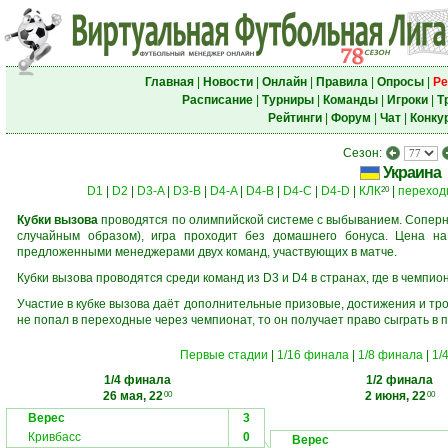
Главная
|
Новости
|
Онлайн
|
Правила
|
Опросы
|
Ре
Расписание
|
Турниры
|
Команды
|
Игроки
|
Т
Рейтинги
|
Форум
|
Чат
|
Конку
Сезон:
Украина
D1
|
D2
|
D3-A
|
D3-B
|
D4-A
|
D4-B
|
D4-C
|
D4-D
|
КЛК
|
переход
20
Кубки вызова
проводятся по олимпийской системе с выбыванием. Соперни
случайным образом), игра проходит без домашнего бонуса. Цена н
предложенными менеджерами двух команд, участвующих в матче.
Кубки вызова проводятся среди команд из D3 и D4 в странах, где в чемпио
Участие в кубке вызова даёт дополнительные призовые, достижения и тр
не попал в переходные через чемпионат, то он получает право сыграть в 
Первые стадии
|
1/16 финала
|
1/8 финала
|
1/
1/4 финала
1/2 финала
26 мая, 22
2 июня, 22
00
00
Верес
3
Кривбасс
0
Верес